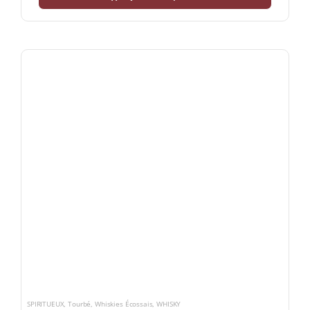
SPIRITUEUX
,
Tourbé
,
Whiskies Écossais
,
WHISKY