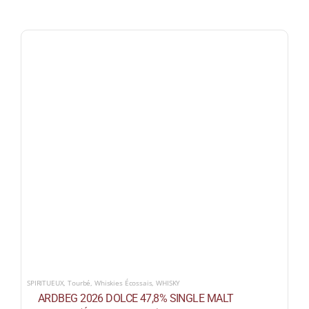
SPIRITUEUX
,
Tourbé
,
Whiskies Écossais
,
WHISKY
ARDBEG 2026 DOLCE 47,8% SINGLE MALT