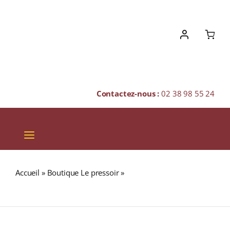
Skip
to
content
Contactez-nous :
02 38 98 55 24
Toggle
Navigation
VINS
Accueil
»
Boutique Le pressoir
»
JURA 12 ans 40% Single
CHAMPAGNES & BULLES
Malt WHISKY (ÉCOSSE / Jura) 70cl
SPIRITUEUX