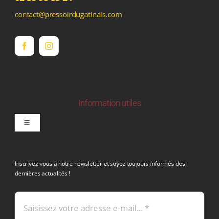
contact@pressoirdugatinais.com
Information utiles
Toggle
Navigation
politique de confidentialite RGPD
Inscrivez-vous à notre newsletter et soyez toujours informés des
dernières actualités !
Conditions générales de vente
Mentions légales