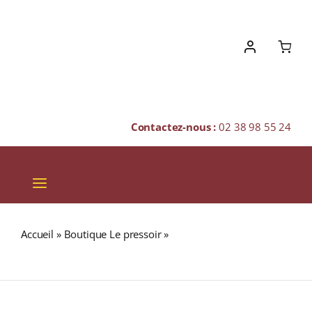
Skip
to
content
Contactez-nous :
02 38 98 55 24
Toggle
Navigation
VINS
Accueil
»
Boutique Le pressoir
»
Domaine Lagoalva
CHAMPAGNES & BULLES
« Tinto » Appellation TEJO Rouge 2022 Bouteille 75cl
SPIRITUEUX