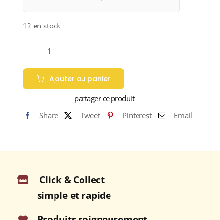
12 en stock
quantité
de
Ajouter au panier
Marrenon
"Grand
partager ce produit
Marrenon"
Share
Tweet
Pinterest
Email
A.O.P.
LUBERON
Blanc
2024
Bouteille
Click & Collect
75cl
simple et rapide
Produits soigneusement