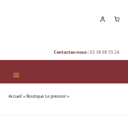
Skip
to
content
Contactez-nous :
02 38 98 55 24
Toggle
Navigation
VINS
Accueil
»
Boutique Le pressoir
»
Marrenon « Grand
CHAMPAGNES & BULLES
Marrenon » A.O.P. LUBERON Blanc 2024 Bouteille 75cl
SPIRITUEUX