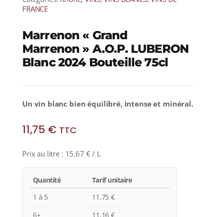
FRANCE
Marrenon « Grand
Marrenon » A.O.P. LUBERON
Blanc 2024 Bouteille 75cl
Un vin blanc bien équilibré, intense et minéral.
11,75
€
TTC
Prix au litre :
15,67
€
/ L
Quantité
Tarif unitaire
1 à 5
11,75
€
6+
11,16
€