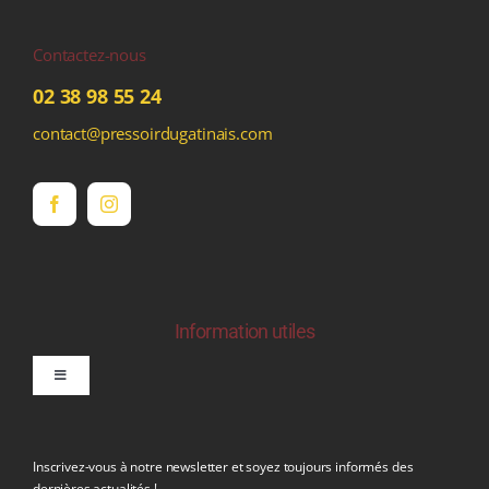
Contactez-nous
02 38 98 55 24
contact@pressoirdugatinais.com
Information utiles
Toggle
Navigation
politique de confidentialite RGPD
Inscrivez-vous à notre newsletter et soyez toujours informés des
dernières actualités !