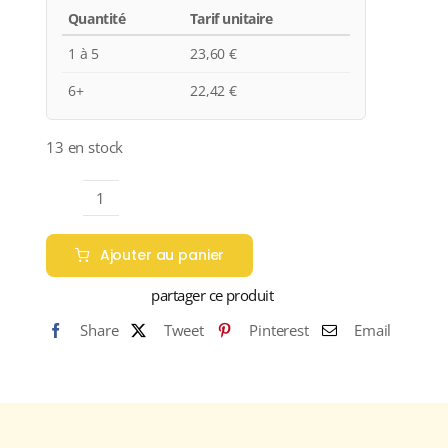
Quantité
Tarif unitaire
1 à 5
23,60
€
6+
22,42
€
13 en stock
quantité
de
Ajouter au panier
Marrenon
"Inventa
partager ce produit
Les
Share
Tweet
Pinterest
Email
Vallons"
A.O.P.
LUBERON
Blanc
2021