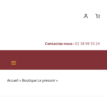
Skip
to
content
Contactez-nous :
02 38 98 55 24
Toggle
Navigation
VINS
Accueil
»
Boutique Le pressoir
»
Marrenon « Inventa Les
CHAMPAGNES & BULLES
Vallons » A.O.P. LUBERON Blanc 2021 Bouteille 75cl
SPIRITUEUX