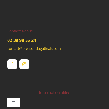
Contactez-nous
02 38 98 55 24
contact@pressoirdugatinais.com
Information utiles
Toggle
Navigation