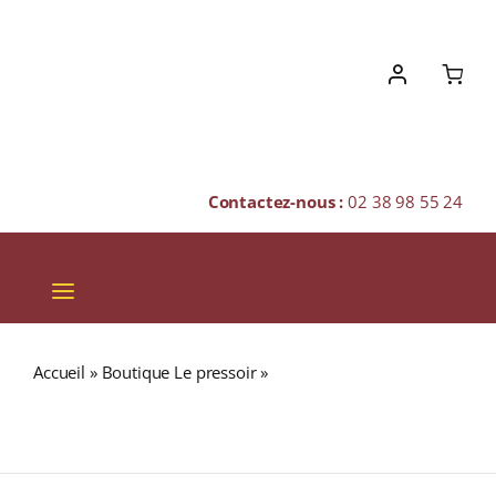
Skip
to
content
Contactez-nous :
02 38 98 55 24
Toggle
Navigation
VINS
Accueil
»
Boutique Le pressoir
»
MACKINLAY’S Shackelton
CHAMPAGNES & BULLES
Discovery 47,3% (Limited Edition n°1) Blended Malt
WHISKY (ÉCOSSE / Highland) 70cl
SPIRITUEUX