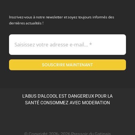
politique de confidentialite RGPD
Inscrivez-vous à notre newsletter et soyez toujours informés des
dernières actualités !
Conditions générales de vente
Mentions légales
SOUSCRIRE MAINTENANT
Politique en matière de remboursements et de retours
L’ABUS D’ALCOOL EST DANGEREUX POUR LA
SANTÉ CONSOMMEZ AVEC MODERATION
© Copyright 2026- 2026 Pressoir du Gatinais