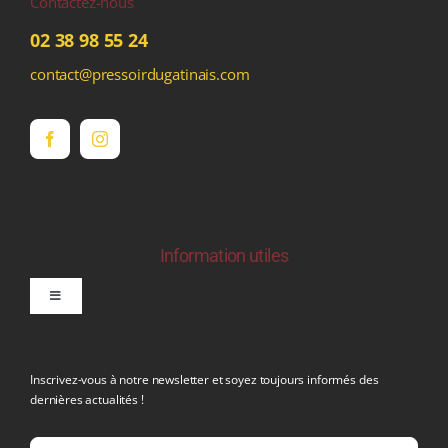
Contactez-nous
02 38 98 55 24
contact@pressoirdugatinais.com
Information utiles
Toggle
Navigation
politique de confidentialite RGPD
Inscrivez-vous à notre newsletter et soyez toujours informés des
dernières actualités !
Conditions générales de vente