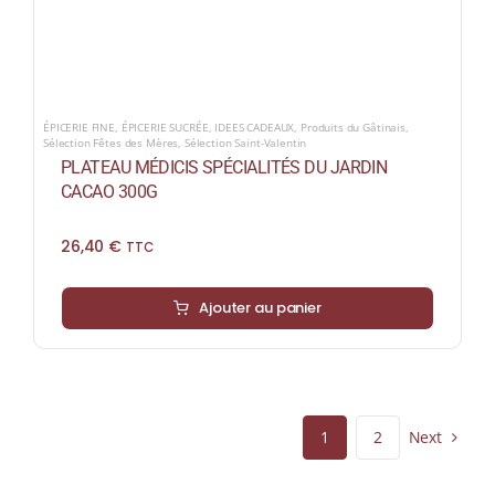
ÉPICERIE FINE
,
ÉPICERIE SUCRÉE
,
IDEES CADEAUX
,
Produits du Gâtinais
,
Sélection Fêtes des Mères
,
Sélection Saint-Valentin
PLATEAU MÉDICIS SPÉCIALITÉS DU JARDIN
CACAO 300G
26,40
€
TTC
Ajouter au panier
Next
1
2