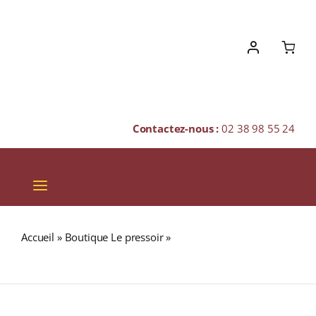
Skip
to
content
Contactez-nous :
02 38 98 55 24
Toggle
Navigation
VINS
Accueil
»
Boutique Le pressoir
»
MIEL DE CAROTTE Pot
CHAMPAGNES & BULLES
250g
SPIRITUEUX