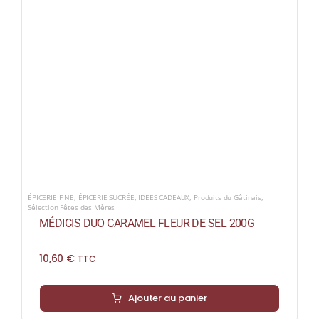
ÉPICERIE FINE
,
ÉPICERIE SUCRÉE
,
IDEES CADEAUX
,
Produits du Gâtinais
,
Sélection Fêtes des Mères
MÉDICIS DUO CARAMEL FLEUR DE SEL 200G
10,60
€
TTC
Ajouter au panier