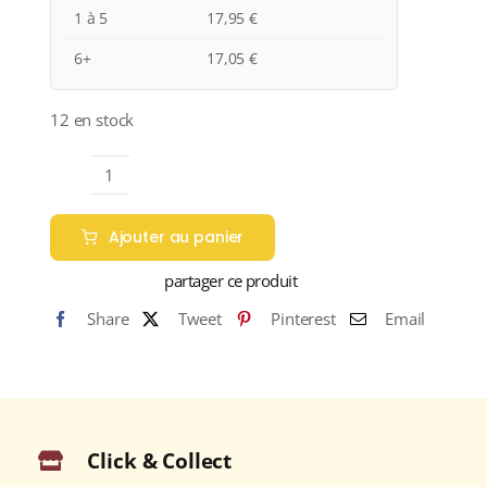
1 à 5
17,95
€
6+
17,05
€
12 en stock
quantité
de
Ajouter au panier
Ciavolich
Appellation
partager ce produit
MONTEPULCIANO
Share
Tweet
Pinterest
Email
D'ABRUZZO
Rouge
2022
Bouteille
75cl
Click & Collect