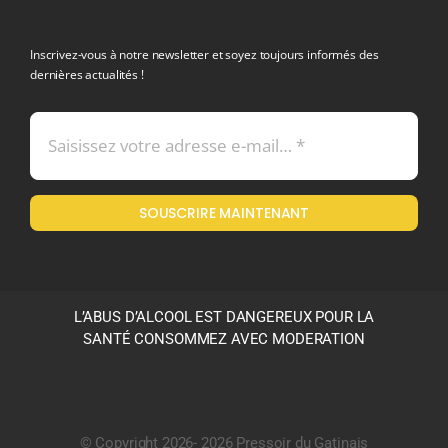
politique de confidentialite RGPD
Inscrivez-vous à notre newsletter et soyez toujours informés des
dernières actualités !
Conditions générales de vente
Mentions légales
SOUSCRIRE MAINTENANT
Politique en matière de remboursements et de retours
L’ABUS D’ALCOOL EST DANGEREUX POUR LA
SANTÉ CONSOMMEZ AVEC MODERATION
© Copyright 2026- 2026 Pressoir du Gatinais