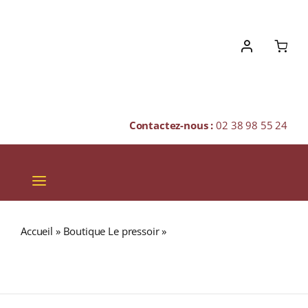
Skip
to
content
Contactez-nous :
02 38 98 55 24
Toggle
Navigation
VINS
Accueil
»
Boutique Le pressoir
»
Ciavolich Appellation
CHAMPAGNES & BULLES
MONTEPULCIANO D’ABRUZZO Rouge 2022 Bouteille
75cl
SPIRITUEUX