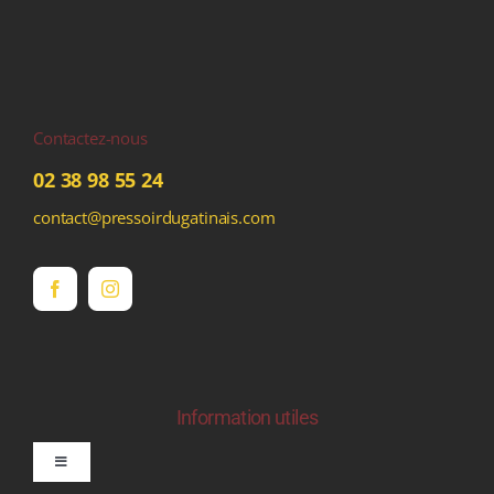
Contactez-nous
02 38 98 55 24
contact@pressoirdugatinais.com
Information utiles
Toggle
Navigation