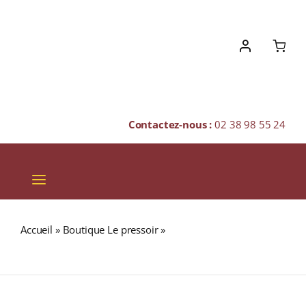
Skip
to
content
Contactez-nous :
02 38 98 55 24
Toggle
Navigation
VINS
Accueil
»
Boutique Le pressoir
»
Domaine Gaget « Côte du
CHAMPAGNES & BULLES
Py » A.O.P MORGON Rouge 2022 Bouteille 75cl
SPIRITUEUX