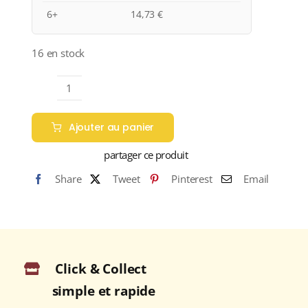
6+
14,73
€
16 en stock
quantité
de
Ajouter au panier
Domaine
Gaget
partager ce produit
"Côte
Share
Tweet
Pinterest
Email
du
Py"
A.O.P
MORGON
Rouge
Click & Collect
2022
Bouteille
simple et rapide
75cl