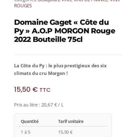
ROUGES
Domaine Gaget « Côte du
Py » A.O.P MORGON Rouge
2022 Bouteille 75cl
La Côte du Py : le plus prestigieux des six
climats du cru Morgon !
15,50
€
TTC
Prix au litre :
20,67
€
/ L
Quantité
Tarif unitaire
1 à 5
15,50
€