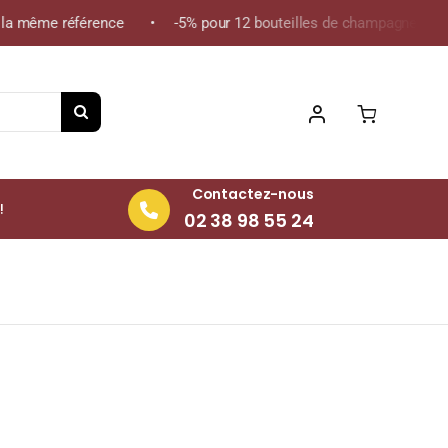
a même référence • -5% pour 12 bouteilles de champagne de la mê
Contactez-nous
!
02 38 98 55 24