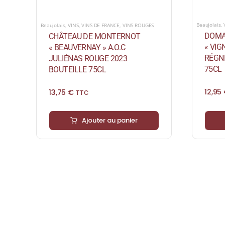
Beaujolais
,
Beaujolais
,
VINS
,
VINS DE FRANCE
,
VINS ROUGES
DOMA
CHÂTEAU DE MONTERNOT
« VIG
« BEAUVERNAY » A.O.C
RÉGNI
JULIÉNAS ROUGE 2023
75CL
BOUTEILLE 75CL
12,95
13,75
€
TTC
Ajouter au panier