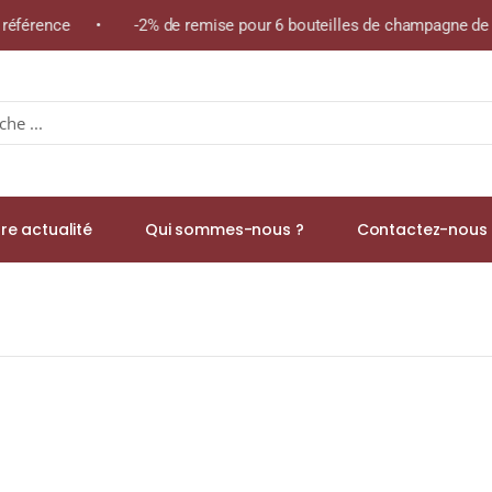
e référence • -2% de remise pour 6 bouteilles de champagne de l
re actualité
Qui sommes-nous ?
Contactez-nous 
s Cras » A.O.P MORGON Rouge 2022 Bouteille 75cl