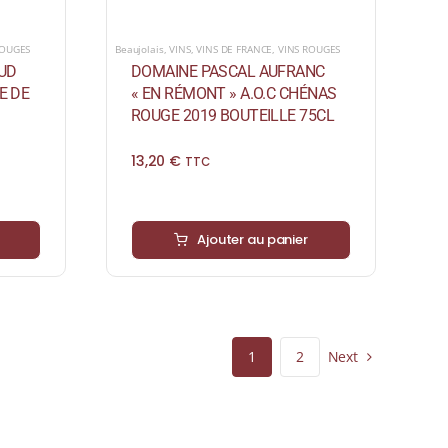
ROUGES
Beaujolais
,
VINS
,
VINS DE FRANCE
,
VINS ROUGES
UD
DOMAINE PASCAL AUFRANC
E DE
« EN RÉMONT » A.O.C CHÉNAS
ROUGE 2019 BOUTEILLE 75CL
13,20
€
TTC
Ajouter au panier
Next
1
2