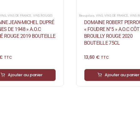
VINS
,
VINS DE FRANCE
,
VINS ROUGES
Beaujolais
,
VINS
,
VINS DE FRANCE
,
VINS 
INE JEAN-MICHEL DUPRÉ
DOMAINE ROBERT PERRO
NES DE 1948 » A.O.C
« FOUDRE N°5 » A.O.C CÔT
É ROUGE 2019 BOUTEILLE
BROUILLY ROUGE 2020
BOUTEILLE 75CL
€
13,60
€
TTC
TTC
Ajouter au panier
Ajouter au panier