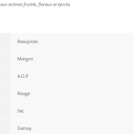
aux arômes fruités, floraux et épicés.
Beaujolais
Morgon
A.O.P
Rouge
Sec
Gamay