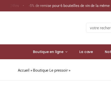
Skip
s de 24hrs • -5% de remise pour 6 bouteilles de vin de la même
to
content
Search
for:
Boutique en ligne
La cave
Not
Accueil
»
Boutique Le pressoir
»
« Château Malmaison »