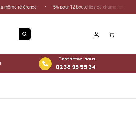
 même référence • -5% pour 12 bouteilles de champagne de la mêm
Contactez-nous
!
02 38 98 55 24