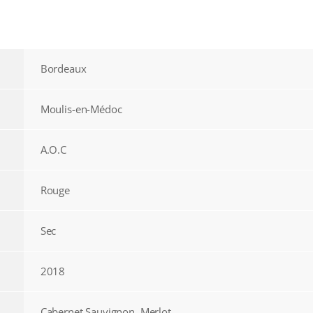
Bordeaux
Moulis-en-Médoc
A.O.C
Rouge
Sec
2018
Cabernet Sauvignon, Merlot