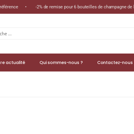
 référence • -2% de remise pour 6 bouteilles de champagne de la
re actualité
Qui sommes-nous ?
Contactez-nous 
 A.O.C. MOULIS-EN-MÉDOC Rouge 2018 Bouteille 75cl