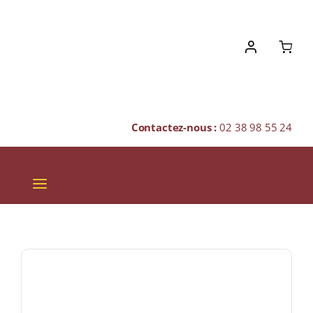
Skip
to
content
Contactez-nous :
02 38 98 55 24
Toggle
Navigation
VINS
CHAMPAGNES & BULLES
SPIRITUEUX