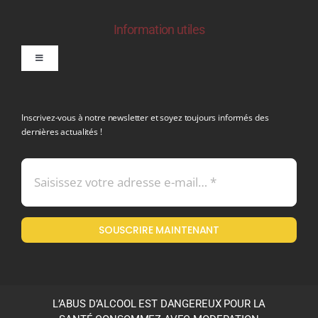
Information utiles
Toggle
Navigation
politique de confidentialite RGPD
Inscrivez-vous à notre newsletter et soyez toujours informés des
dernières actualités !
Conditions générales de vente
Mentions légales
SOUSCRIRE MAINTENANT
Politique en matière de remboursements et de retours
L’ABUS D’ALCOOL EST DANGEREUX POUR LA