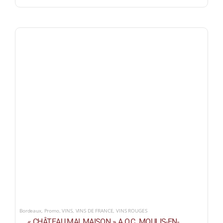
Bordeaux
,
Promo
,
VINS
,
VINS DE FRANCE
,
VINS ROUGES
« CHÂTEAU MALMAISON » A.O.C. MOULIS-EN-