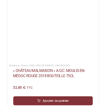
COLLECTORS
CAFÉS
THÉS & INFUSIONS
ÉPICERIE FINE
IDEES CADEAUX
La cave
Bordeaux
,
Promo
,
VINS
,
VINS DE FRANCE
,
VINS ROUGES
Qui sommes-nous ?
« CHÂTEAU MALMAISON » A.O.C. MOULIS-EN-
MÉDOC ROUGE 2018 BOUTEILLE 75CL
Contactez-nous !
32,80
€
TTC
Ajouter au panier