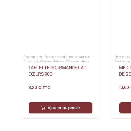
ÉPICERIE FINE
,
ÉPICERIE SUCRÉE
,
IDEES CADEAUX
,
ÉPICERIE FI
Produits du Gâtinais
,
Sélection Fêtes des Mères
Produits du 
TABLETTE GOURMANDE LAIT
MÉDI
CŒURS 90G
DE SE
8,20
€
10,60
TTC
Ajouter au panier