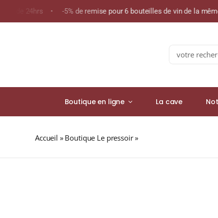
Skip
moins de 24hrs • -5% de remise pour 6 bouteilles de vin de la m
to
content
Search
for:
Boutique en ligne
La cave
Not
Accueil
»
Boutique Le pressoir
»
NONNETTES MIEL CASSI