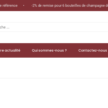
ême référence • -2% de remise pour 6 bouteilles de champagne d
re actualité
Qui sommes-nous ?
Contactez-nous 
S 160g