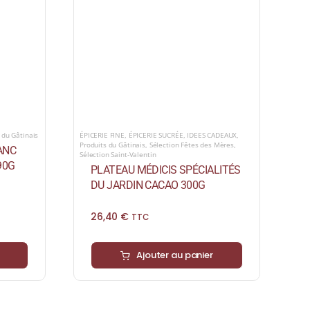
 du Gâtinais
ÉPICERIE FINE
,
ÉPICERIE SUCRÉE
,
IDEES CADEAUX
,
Produits du Gâtinais
,
Sélection Fêtes des Mères
,
ANC
Sélection Saint-Valentin
90G
PLATEAU MÉDICIS SPÉCIALITÉS
DU JARDIN CACAO 300G
26,40
€
TTC
Ajouter au panier