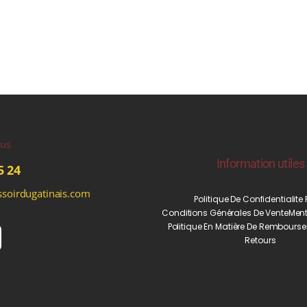
ous
Information utiles
5 24
soirdugatinais.com
Politique De Confidentialite
Conditions Générales De Vente
Ment
Politique En Matière De Rembourse
Retours