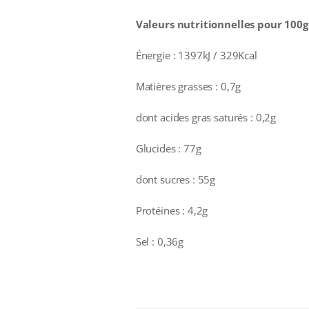
Valeurs nutritionnelles pour 100g 
Énergie : 1397kJ / 329Kcal
Matières grasses : 0,7g
dont acides gras saturés : 0,2g
Glucides : 77g
dont sucres : 55g
Protéines : 4,2g
Sel : 0,36g
additional information