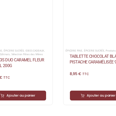
NE
,
ÉPICERIE SUCRÉE
,
IDEES CADEAUX
,
ÉPICERIE FINE
,
ÉPICERIE SUCRÉE
,
Produits
Gâtinais
,
Sélection Fêtes des Mères
TABLETTE CHOCOLAT BL
CIS DUO CARAMEL FLEUR
PISTACHE CARAMÉLISÉE 
L 200G
8,95
€
TTC
€
TTC
Ajouter au panier
Ajouter au panier