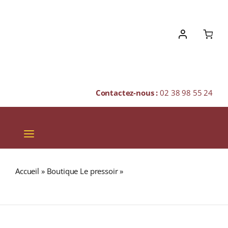
Skip
to
content
Contactez-nous :
02 38 98 55 24
Toggle
Navigation
VINS
Accueil
»
Boutique Le pressoir
»
NONNETTES MIEL
CHAMPAGNES & BULLES
ORANGE 160g
SPIRITUEUX