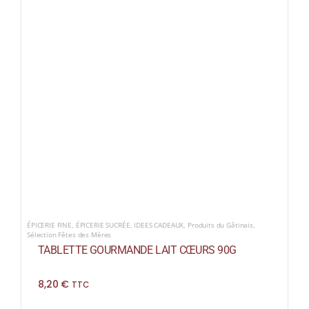
ÉPICERIE FINE
,
ÉPICERIE SUCRÉE
,
IDEES CADEAUX
,
Produits du Gâtinais
,
Sélection Fêtes des Mères
TABLETTE GOURMANDE LAIT CŒURS 90G
8,20
€
TTC