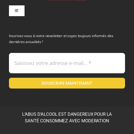
Toggle
Navigation
politique de confidentialite RGPD
Inscrivez-vous à notre newsletter et soyez toujours informés des
dernières actualités !
Conditions générales de vente
Mentions légales
SOUSCRIRE MAINTENANT
Politique en matière de remboursements et de retours
L’ABUS D’ALCOOL EST DANGEREUX POUR LA
SANTÉ CONSOMMEZ AVEC MODERATION