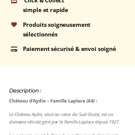
Click & Collect
Blanc
simple et rapide
moelleux
2019
Produits soigneusement
Bouteille
sélectionnés
50cl
Paiement sécurisé & envoi soigné
Description :
Château d’Aydie – Famille Laplace (64) :
Le Château Aydie, situé au cœur du Sud-Ouest, est un
domaine viticole géré par la Famille Laplace depuis 1927.