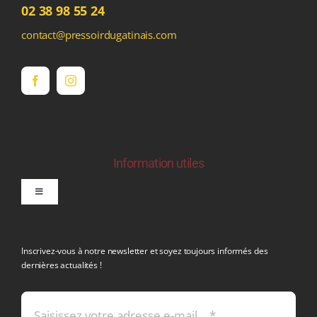
02 38 98 55 24
contact@pressoirdugatinais.com
Information utiles
Toggle
Navigation
politique de confidentialite RGPD
Inscrivez-vous à notre newsletter et soyez toujours informés des
dernières actualités !
Conditions générales de vente