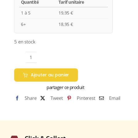
Quantité
Tarif unitaire
1 à 5
19,95
€
6+
18,95
€
5 en stock
quantité
de
Ajouter au panier
Famille
Laplace
partager ce produit
"Château
Share
Tweet
Pinterest
Email
Aydie"
A.O.P
PACHERENC
DU
VIC
BIHL