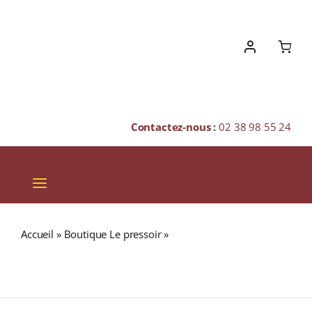
Skip
to
content
Contactez-nous :
02 38 98 55 24
Toggle
Navigation
VINS
Accueil
»
Boutique Le pressoir
»
Famille Laplace
CHAMPAGNES & BULLES
« Château Aydie » A.O.P PACHERENC DU VIC BIHL Blanc
moelleux 2019 Bouteille 50cl
SPIRITUEUX