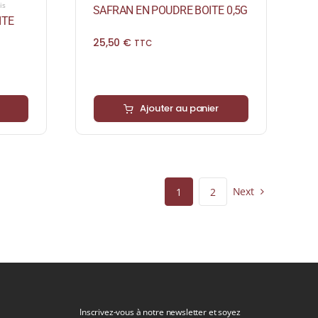
is
SAFRAN EN POUDRE BOITE 0,5G
ITE
25,50
€
TTC
Ajouter au panier
Next
1
2
Inscrivez-vous à notre newsletter et soyez