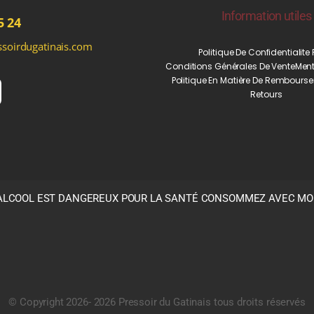
Information utiles
5 24
soirdugatinais.com
Politique De Confidentialite
Conditions Générales De Vente
Ment
Politique En Matière De Rembourse
Retours
’ALCOOL EST DANGEREUX POUR LA SANTÉ CONSOMMEZ AVEC M
© Copyright 2026- 2026 Pressoir du Gatinais tous droits réservés