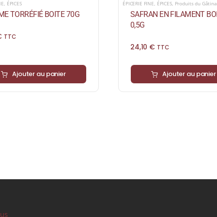
NE
,
ÉPICES
ÉPICERIE FINE
,
ÉPICES
,
Produits du Gâtina
E TORRÉFIÉ BOITE 70G
SAFRAN EN FILAMENT BO
0,5G
€
TTC
24,10
€
TTC
Ajouter au panier
Ajouter au panier
ous