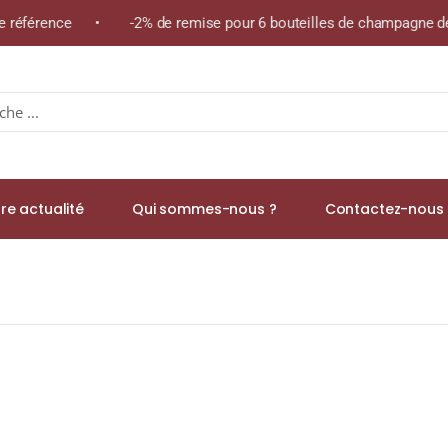
ême référence • -2% de remise pour 6 bouteilles de champagne de
re actualité
Qui sommes-nous ?
Contactez-nous 
ERY (Inde) Boite 60g