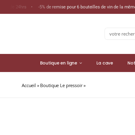
Skip
moins de 24hrs • -5% de remise pour 6 bouteilles de vin de la m
to
content
Search
for:
Boutique en ligne
La cave
Not
Accueil
»
Boutique Le pressoir
»
POIVRE NOIR DE TELLICH