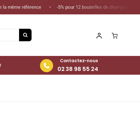
 la même référence • -5% pour 12 bouteilles de champagne de la 
Contactez-nous
!
02 38 98 55 24