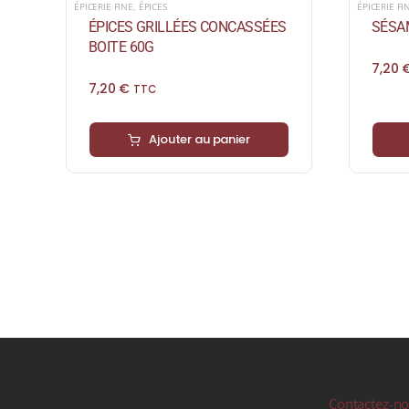
ÉPICERIE FINE
,
ÉPICES
ÉPICERIE FI
ÉPICES GRILLÉES CONCASSÉES
SÉSAM
BOITE 60G
7,20
7,20
€
TTC
Ajouter au panier
Contactez-n