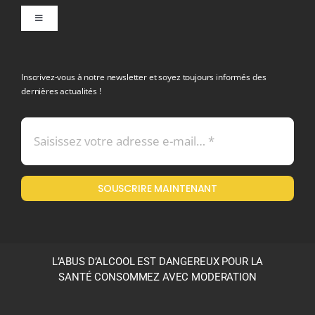
Toggle
Navigation
politique de confidentialite RGPD
Inscrivez-vous à notre newsletter et soyez toujours informés des
dernières actualités !
Conditions générales de vente
Mentions légales
SOUSCRIRE MAINTENANT
Politique en matière de remboursements et de retours
L’ABUS D’ALCOOL EST DANGEREUX POUR LA
SANTÉ CONSOMMEZ AVEC MODERATION