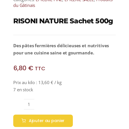
du Gâtinais
RISONI NATURE Sachet 500g
Des pâtes fermières délicieuses et nutritives
pour une cuisine saine et gourmande.
6,80
€
TTC
Prix au kilo :
13,60
€
/ kg
7 en stock
quantité
de
Ajouter au panier
RISONI
NATURE