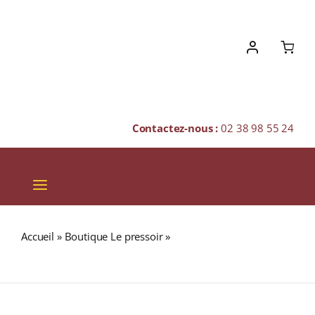
Skip
to
content
Contactez-nous :
02 38 98 55 24
Toggle
Navigation
VINS
Accueil
»
Boutique Le pressoir
»
RISONI NATURE Sachet
CHAMPAGNES & BULLES
500g
SPIRITUEUX