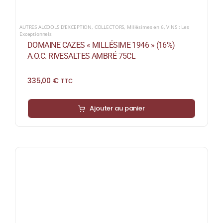
AUTRES ALCOOLS D'EXCEPTION
,
COLLECTORS
,
Millésimes en 6
,
VINS : Les
Exceptionnels
DOMAINE CAZES « MILLÉSIME 1946 » (16%)
A.O.C. RIVESALTES AMBRÉ 75CL
335,00
€
TTC
Ajouter au panier