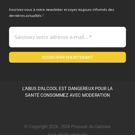
Inscrivez-vous à notre newsletter et soyez toujours informés des
dernières actualités !
Conditions générales de vente
Mentions légales
SOUSCRIRE MAINTENANT
Politique en matière de remboursements et de retours
L’ABUS D’ALCOOL EST DANGEREUX POUR LA
SANTÉ CONSOMMEZ AVEC MODERATION
© Copyright 2026- 2026 Pressoir du Gatinais
tous droits réservés