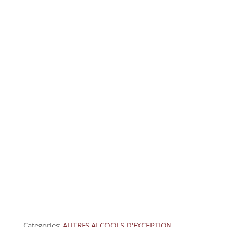
COLLECTORS
CAFÉS
THÉS & INFUSIONS
ÉPICERIE FINE
IDEES CADEAUX
La cave
Qui sommes-nous ?
Contactez-nous !
Categories:
AUTRES ALCOOLS D'EXCEPTION
,