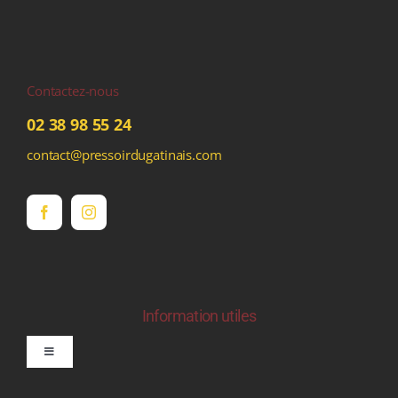
Contactez-nous
02 38 98 55 24
contact@pressoirdugatinais.com
Information utiles
Toggle
Navigation
politique de confidentialite RGPD