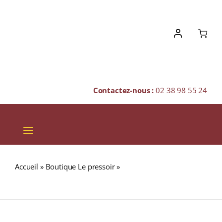
Skip
to
content
Contactez-nous :
02 38 98 55 24
Toggle
Navigation
VINS
Accueil
»
Boutique Le pressoir
»
Domaine CAZES « Cuvée
CHAMPAGNES & BULLES
Aimé Cazes 1976 » (15%) A.O.C. RIVESALTES Ambré 75cl
SPIRITUEUX