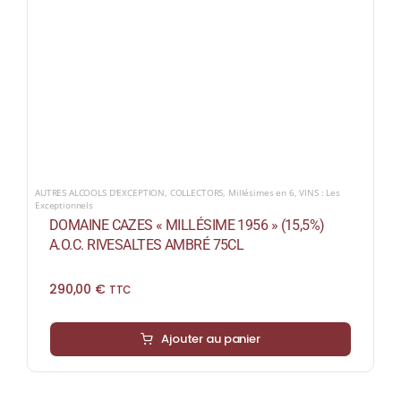
AUTRES ALCOOLS D'EXCEPTION
,
COLLECTORS
,
Millésimes en 6
,
VINS : Les
Exceptionnels
DOMAINE CAZES « MILLÉSIME 1956 » (15,5%)
A.O.C. RIVESALTES AMBRÉ 75CL
290,00
€
TTC
Ajouter au panier