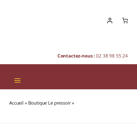
Skip
to
content
Contactez-nous :
02 38 98 55 24
Toggle
Navigation
VINS
Accueil
»
Boutique Le pressoir
»
SHRUBB J.M 35% Liqueur
CHAMPAGNES & BULLES
d’orange à base de rhum 70cl
SPIRITUEUX