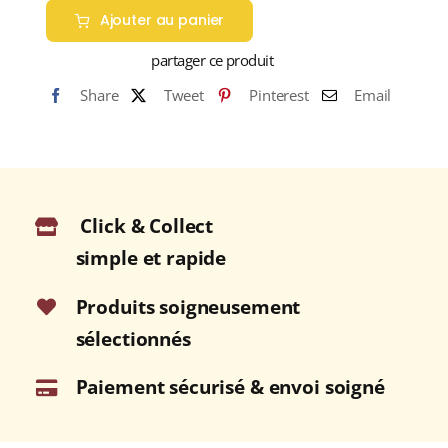
Ajouter au panier
SHRUBB
J.M
partager ce produit
35%
Share
Tweet
Pinterest
Email
Liqueur
d'orange
à
base
de
Click & Collect
rhum
70cl
simple et rapide
Produits soigneusement
sélectionnés
Paiement sécurisé & envoi soigné