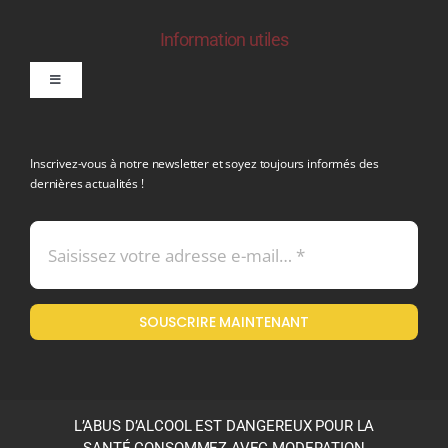
Information utiles
Toggle
Navigation
politique de confidentialite RGPD
Inscrivez-vous à notre newsletter et soyez toujours informés des
dernières actualités !
Conditions générales de vente
Mentions légales
SOUSCRIRE MAINTENANT
Politique en matière de remboursements et de retours
L’ABUS D’ALCOOL EST DANGEREUX POUR LA