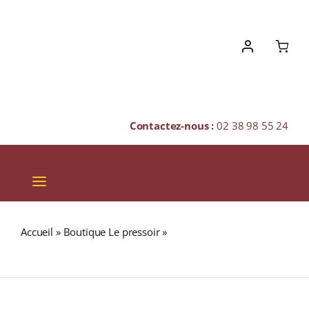
Skip
to
content
Contactez-nous :
02 38 98 55 24
Toggle
Navigation
VINS
Accueil
»
Boutique Le pressoir
»
SINGLETON 12 ans 40%
CHAMPAGNES & BULLES
Single Malt WHISKY (ÉCOSSE / Speyside) 70cl
SPIRITUEUX