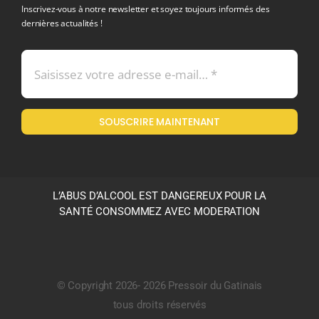
Inscrivez-vous à notre newsletter et soyez toujours informés des
dernières actualités !
Conditions générales de vente
Mentions légales
SOUSCRIRE MAINTENANT
Politique en matière de remboursements et de retours
L’ABUS D’ALCOOL EST DANGEREUX POUR LA
SANTÉ CONSOMMEZ AVEC MODERATION
© Copyright 2026- 2026 Pressoir du Gatinais
tous droits réservés