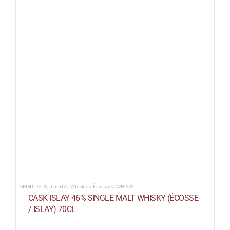
SPIRITUEUX
,
Tourbé
,
Whiskies Écossais
,
WHISKY
CASK ISLAY 46% SINGLE MALT WHISKY (ÉCOSSE
/ ISLAY) 70CL