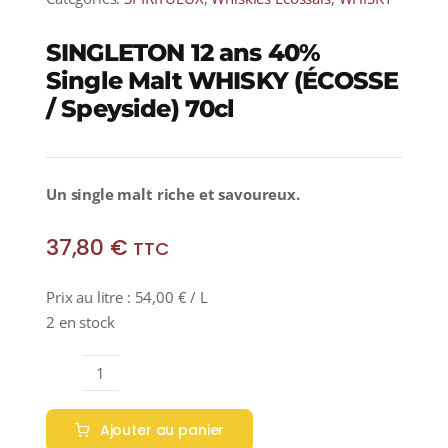
SINGLETON 12 ans 40%
Single Malt WHISKY (ÉCOSSE
/ Speyside) 70cl
Un
single malt riche et savoureux.
37,80
€
TTC
Prix au litre :
54,00
€
/ L
2 en stock
quantité
de
Ajouter au panier
SINGLETON