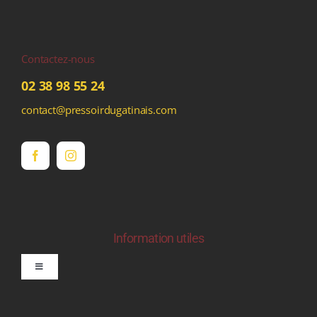
Contactez-nous
02 38 98 55 24
contact@pressoirdugatinais.com
Information utiles
Toggle
Navigation
politique de confidentialite RGPD