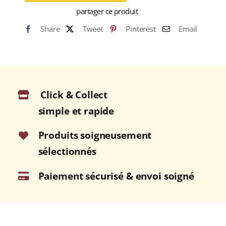
12
partager ce produit
ans
Share
Tweet
Pinterest
Email
40%
Single
Malt
WHISKY
(ÉCOSSE
Click & Collect
/
Speyside)
simple et rapide
70cl
Produits soigneusement
sélectionnés
Paiement sécurisé & envoi soigné