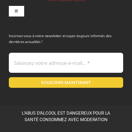
Toggle
Navigation
politique de confidentialite RGPD
Inscrivez-vous à notre newsletter et soyez toujours informés des
dernières actualités !
Conditions générales de vente
Mentions légales
SOUSCRIRE MAINTENANT
Politique en matière de remboursements et de retours
L’ABUS D’ALCOOL EST DANGEREUX POUR LA
SANTÉ CONSOMMEZ AVEC MODERATION