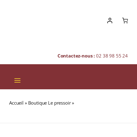
Skip
to
content
Contactez-nous :
02 38 98 55 24
Toggle
Navigation
VINS
Accueil
»
Boutique Le pressoir
»
SINGLETON 15 ans 40%
CHAMPAGNES & BULLES
Single Malt WHISKY (ÉCOSSE / Speyside) 70cl
SPIRITUEUX