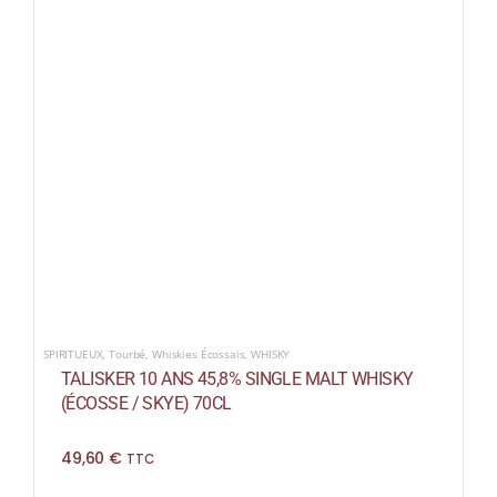
SPIRITUEUX
,
Tourbé
,
Whiskies Écossais
,
WHISKY
TALISKER 10 ANS 45,8% SINGLE MALT WHISKY
(ÉCOSSE / SKYE) 70CL
49,60
€
TTC