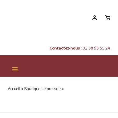
Skip
to
content
Contactez-nous :
02 38 98 55 24
Toggle
Navigation
VINS
Accueil
»
Boutique Le pressoir
»
TALISKER Distillers
CHAMPAGNES & BULLES
Edition 2000/2011 (45,8%) Single Malt WHISKY (ÉCOSSE /
Skye) 70cl
SPIRITUEUX