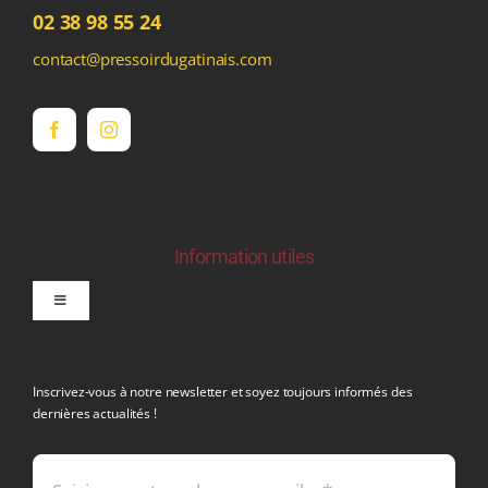
02 38 98 55 24
contact@pressoirdugatinais.com
Information utiles
Toggle
Navigation
politique de confidentialite RGPD
Inscrivez-vous à notre newsletter et soyez toujours informés des
dernières actualités !
Conditions générales de vente