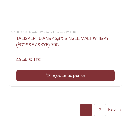
SPIRITUEUX
,
Tourbé
,
Whiskies Écossais
,
WHISKY
TALISKER 10 ANS 45,8% SINGLE MALT WHISKY
(ÉCOSSE / SKYE) 70CL
49,60
€
TTC
Ajouter au panier
Next
1
2