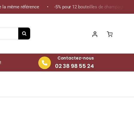
 la même référence • -5% pour 12 bouteilles de champagne de la 
Contactez-nous
!
02 38 98 55 24