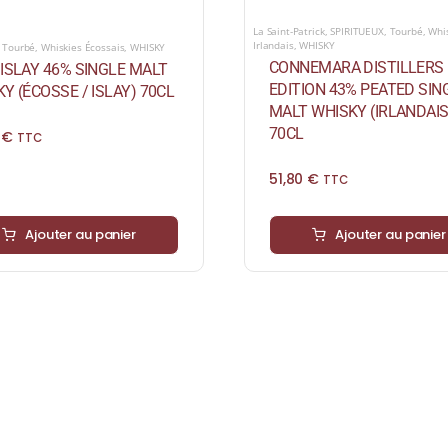
La Saint-Patrick
,
SPIRITUEUX
,
Tourbé
,
Whi
Irlandais
,
WHISKY
,
Tourbé
,
Whiskies Écossais
,
WHISKY
CONNEMARA DISTILLERS
ISLAY 46% SINGLE MALT
EDITION 43% PEATED SIN
Y (ÉCOSSE / ISLAY) 70CL
MALT WHISKY (IRLANDAIS
70CL
0
€
TTC
51,80
€
TTC
Ajouter au panier
Ajouter au panier