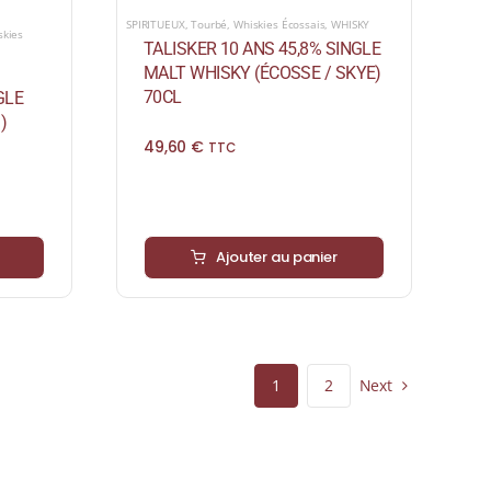
SPIRITUEUX
,
Tourbé
,
Whiskies Écossais
,
WHISKY
skies
TALISKER 10 ANS 45,8% SINGLE
MALT WHISKY (ÉCOSSE / SKYE)
70CL
GLE
)
49,60
€
TTC
Ajouter au panier
Next
1
2