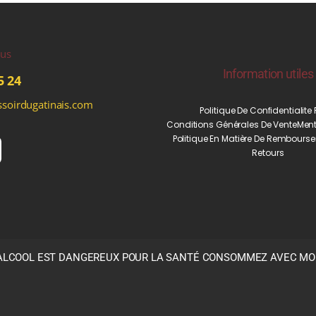
ous
Information utiles
5 24
soirdugatinais.com
Politique De Confidentialite
Conditions Générales De Vente
Ment
Politique En Matière De Rembourse
Retours
’ALCOOL EST DANGEREUX POUR LA SANTÉ CONSOMMEZ AVEC M