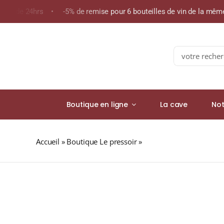
Skip
moins de 24hrs • -5% de remise pour 6 bouteilles de vin de la m
to
content
Search
for:
Boutique en ligne
La cave
Not
Accueil
»
Boutique Le pressoir
»
TALISKER Port Ruighe 4