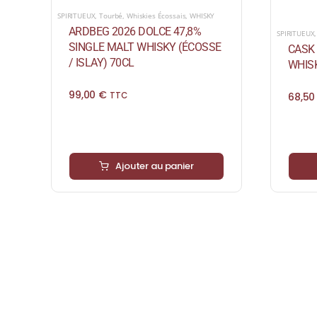
SPIRITUEUX
,
Tourbé
,
Whiskies Écossais
,
WHISKY
ARDBEG 2026 DOLCE 47,8%
SPIRITUEUX
SINGLE MALT WHISKY (ÉCOSSE
CASK 
/ ISLAY) 70CL
WHISK
99,00
€
68,5
TTC
Ajouter au panier