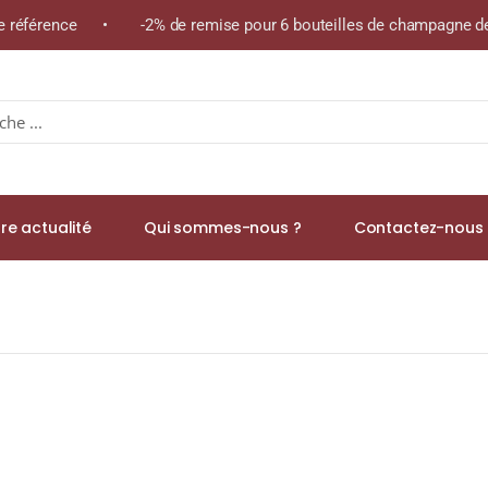
ême référence • -2% de remise pour 6 bouteilles de champagne de
re actualité
Qui sommes-nous ?
Contactez-nous 
5,8% Single Malt WHISKY (ÉCOSSE / Skye) 70cl