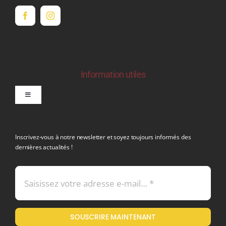
Information utiles
Toggle
Navigation
politique de confidentialite RGPD
Inscrivez-vous à notre newsletter et soyez toujours informés des
dernières actualités !
Conditions générales de vente
Mentions légales
SOUSCRIRE MAINTENANT
Politique en matière de remboursements et de retours