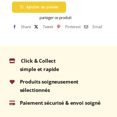
de
Ajouter au panier
TERRINE
DE
partager ce produit
CAMPAGNE
Share
Tweet
Pinterest
Email
AUX
CORNICHONS
Martin-
Pouret
Verrine
Click & Collect
150g
simple et rapide
Produits soigneusement
sélectionnés
Paiement sécurisé & envoi soigné