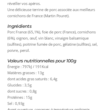
réveiller vos apéros.
Une délicieuse terrine de porc associée aux meilleurs
cornichons de France (Martin Pouret).
Ingrédients
Porc France (65,1%), foie de porc (France), cornichons
(6%), oignon, œuf, vin blanc, vinaigre balsamique
(sulfites), poitrine fumée de porc, gélatine (sulfites), sel,
poivre, persil.
Valeurs nutritionnelles pour 100g
Énergie : 797kJ / 191Kcal
Matières grasses : 13g
dont acides gras saturés : 6,4g
Glucides : 3,5g
dont sucres : 0,8g
Protéines : 15g
Sel : 0,93g
Avant ouverture, conserver à température ambiante.