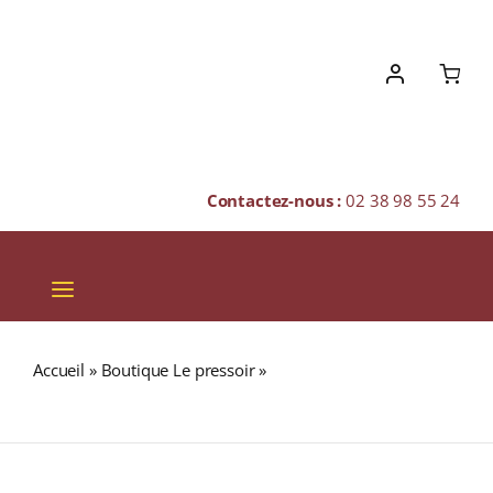
Skip
to
content
Contactez-nous :
02 38 98 55 24
Toggle
Navigation
VINS
Accueil
»
Boutique Le pressoir
»
TERRINE DE CAMPAGNE
CHAMPAGNES & BULLES
AUX CORNICHONS Martin-Pouret Verrine 150g
SPIRITUEUX