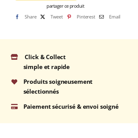
GLACÉ
partager ce produit
JASMIN
Share
Tweet
Pinterest
Email
Boîte
6
sachets
Click & Collect
simple et rapide
Produits soigneusement
sélectionnés
Paiement sécurisé & envoi soigné