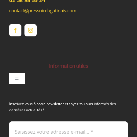
contact@pressoirdugatinais.com
Information utiles
Toggle
Navigation
politique de confidentialite RGPD
Inscrivez-vous à notre newsletter et soyez toujours informés des
dernières actualités !
Conditions générales de vente
Mentions légales