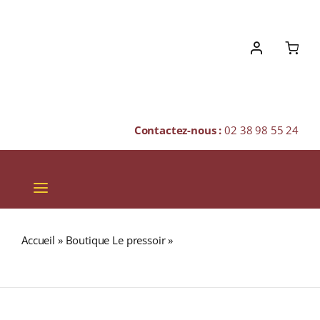
Skip
to
content
Contactez-nous :
02 38 98 55 24
Toggle
Navigation
VINS
Accueil
»
Boutique Le pressoir
»
THÉ GLACÉ JASMIN Boîte
CHAMPAGNES & BULLES
6 sachets
SPIRITUEUX