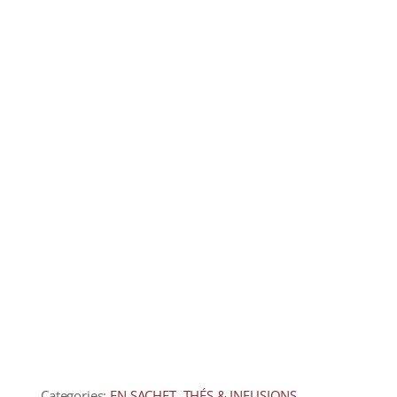
COLLECTORS
CAFÉS
THÉS & INFUSIONS
ÉPICERIE FINE
IDEES CADEAUX
La cave
Qui sommes-nous ?
Contactez-nous !
Categories:
EN SACHET
,
THÉS & INFUSIONS