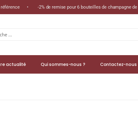
 référence • -2% de remise pour 6 bouteilles de champagne de la
re actualité
Qui sommes-nous ?
Contactez-nous 
25 Sachets