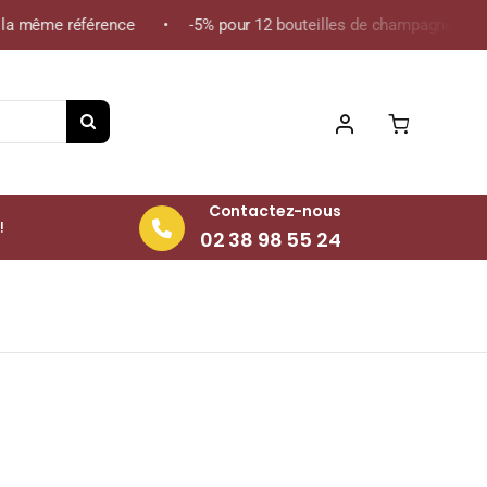
 même référence • -5% pour 12 bouteilles de champagne de la mê
Contactez-nous
!
02 38 98 55 24