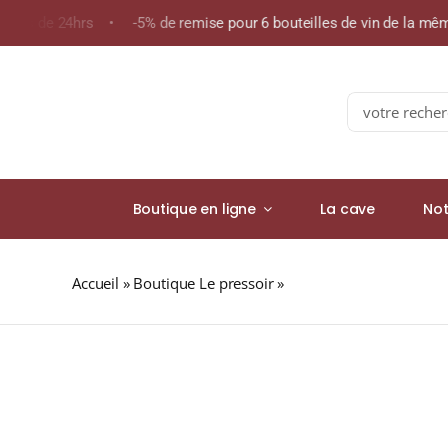
Skip
moins de 24hrs • -5% de remise pour 6 bouteilles de vin de la m
to
content
Search
for:
Boutique en ligne
La cave
Not
Accueil
»
Boutique Le pressoir
»
TISANE DE NOËL (Tisane