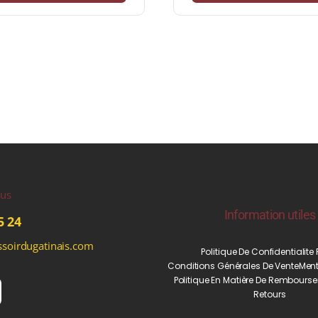
ous
Information utiles
5 24
soirdugatinais.com
Politique De Confidentialite
Conditions Générales De Vente
Ment
Politique En Matière De Rembourse
Retours