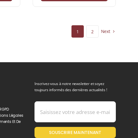
Next
1
2
Inscrivez-vous à notre newsletter et soyez
toujours informés des dernières actualités !
 RGPD
ions Légales
ments Et De
SOUSCRIRE MAINTENANT