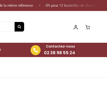
 la même référence • -5% pour 12 bouteilles de champagne de la 
Contactez-nous
!
02 38 98 55 24