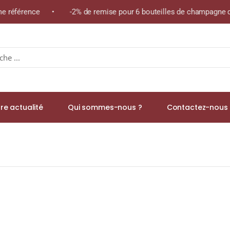
ême référence • -2% de remise pour 6 bouteilles de champagne de
re actualité
Qui sommes-nous ?
Contactez-nous 
 de Noël) Boîte 25 sachets