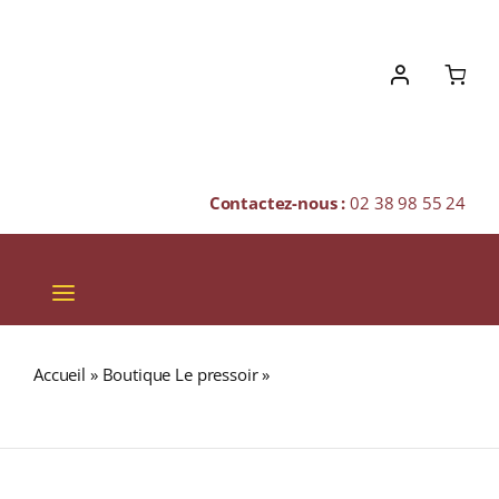
Skip
to
content
Contactez-nous :
02 38 98 55 24
Toggle
Navigation
VINS
Accueil
»
Boutique Le pressoir
»
TISANE DU ROY (Tisane)
CHAMPAGNES & BULLES
Boîte 25 Sachets
SPIRITUEUX