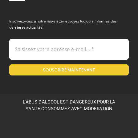
Navigation
politique de confidentialite RGPD
Inscrivez-vous à notre newsletter et soyez toujours informés des
dernières actualités !
Conditions générales de vente
Mentions légales
SOUSCRIRE MAINTENANT
Politique en matière de remboursements et de retours
L’ABUS D’ALCOOL EST DANGEREUX POUR LA
SANTÉ CONSOMMEZ AVEC MODERATION