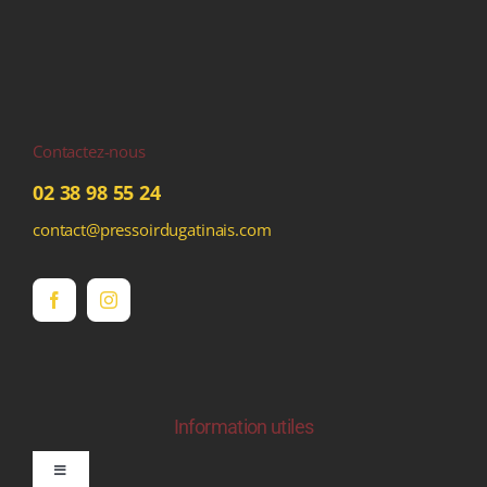
Contactez-nous
02 38 98 55 24
contact@pressoirdugatinais.com
Information utiles
Toggle