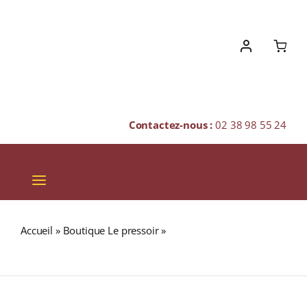
Skip
to
content
Contactez-nous :
02 38 98 55 24
Toggle
Navigation
VINS
Accueil
»
Boutique Le pressoir
»
TRUFFES NOIRES
CHAMPAGNES & BULLES
BROSSÉES EXTRA Bocal 12,5g
SPIRITUEUX