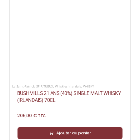
COLLECTORS
CAFÉS
THÉS & INFUSIONS
ÉPICERIE FINE
IDEES CADEAUX
La cave
La Saint-Patrick
,
SPIRITUEUX
,
Whiskies Irlandais
,
WHISKY
Qui sommes-nous ?
BUSHMILLS 21 ANS (40%) SINGLE MALT WHISKY
(IRLANDAIS) 70CL
Contactez-nous !
205,00
€
TTC
Ajouter au panier