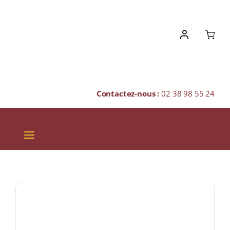
Skip
to
content
Contactez-nous :
02 38 98 55 24
Toggle
Navigation
VINS
CHAMPAGNES & BULLES
SPIRITUEUX