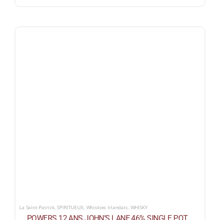
La Saint-Patrick
,
SPIRITUEUX
,
Whiskies Irlandais
,
WHISKY
POWERS 12 ANS JOHN’S LANE 46% SINGLE POT