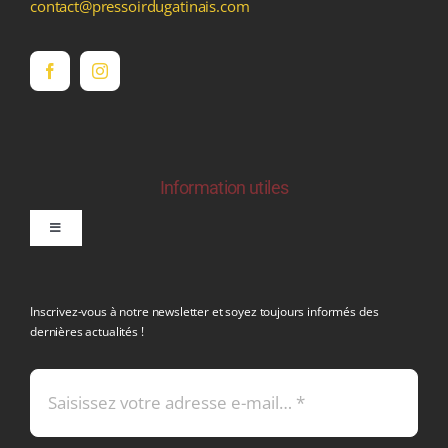
contact@pressoirdugatinais.com
Information utiles
Toggle
Navigation
politique de confidentialite RGPD
Inscrivez-vous à notre newsletter et soyez toujours informés des
dernières actualités !
Conditions générales de vente
Mentions légales