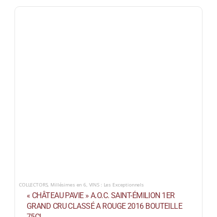
COLLECTORS
,
Millésimes en 6
,
VINS : Les Exceptionnels
« CHÂTEAU PAVIE » A.O.C. SAINT-ÉMILION 1ER
GRAND CRU CLASSÉ A ROUGE 2016 BOUTEILLE
75CL