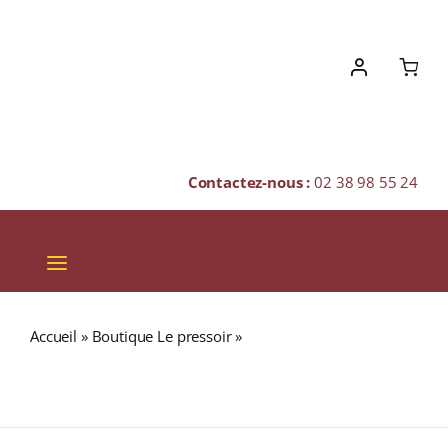
Skip
to
content
Contactez-nous :
02 38 98 55 24
Toggle
Navigation
VINS
Accueil
»
Boutique Le pressoir
»
Domaine du Bel Air
CHAMPAGNES & BULLES
« CLOS NOUVEAU » A.O.C. BOURGUEIL Rouge 2019
Bouteille 75cl
SPIRITUEUX