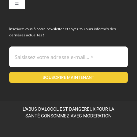
Toggle
Navigation
politique de confidentialite RGPD
Inscrivez-vous à notre newsletter et soyez toujours informés des
dernières actualités !
Conditions générales de vente
Mentions légales
SOUSCRIRE MAINTENANT
Politique en matière de remboursements et de retours
L’ABUS D’ALCOOL EST DANGEREUX POUR LA
SANTÉ CONSOMMEZ AVEC MODERATION