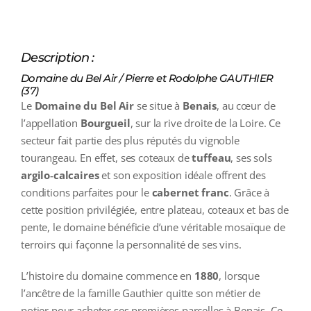
Description :
Domaine du Bel Air / Pierre et Rodolphe GAUTHIER
(37)
Le
Domaine du Bel Air
se situe à
Benais
, au cœur de
l’appellation
Bourgueil
, sur la rive droite de la Loire. Ce
secteur fait partie des plus réputés du vignoble
tourangeau. En effet, ses coteaux de
tuffeau
, ses sols
argilo‑calcaires
et son exposition idéale offrent des
conditions parfaites pour le
cabernet franc
. Grâce à
cette position privilégiée, entre plateau, coteaux et bas de
pente, le domaine bénéficie d’une véritable mosaïque de
terroirs qui façonne la personnalité de ses vins.
L’histoire du domaine commence en
1880
, lorsque
l’ancêtre de la famille Gauthier quitte son métier de
potier pour acheter ses premières parcelles à Benais. Ce