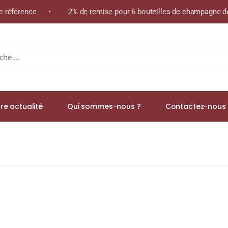
me référence • -2% de remise pour 6 bouteilles de champagne de 
re actualité
Qui sommes-nous ?
Contactez-nous 
afé BIO Pur Arabica MAX HAVELAAR)