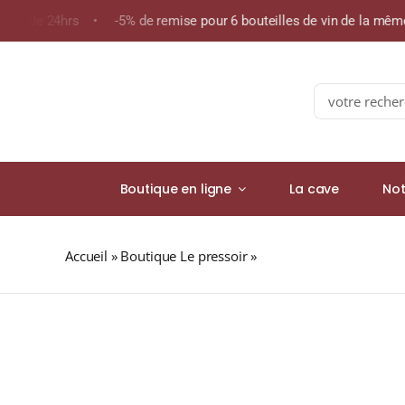
Skip
oins de 24hrs • -5% de remise pour 6 bouteilles de vin de la mê
to
content
Search
for:
Boutique en ligne
La cave
Not
Accueil
»
Boutique Le pressoir
»
BOLIVIE « LAVE G1 » (C