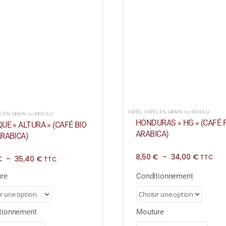
CAFÉS
,
CAFÉS EN GRAIN ou MOULU
S EN GRAIN ou MOULU
HONDURAS « HG » (CAFÉ 
UE « ALTURA » (CAFÉ BIO
ARABICA)
RABICA)
Plage
8,50
€
–
34,00
€
Plage
TTC
€
–
35,40
€
TTC
de
de
prix :
prix :
re
Conditionnement
8,50 €
8,85 €
à
à
34,00 €
35,40 €
tionnement
Mouture