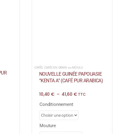
CAFÉS
,
CAFÉS EN GRAIN ou MOULU
PUR
NOUVELLE GUINÉE PAPOUASIE
“KENTA A” (CAFÉ PUR ARABICA)
Plage
10,40
€
–
41,60
€
TTC
de
prix :
Conditionnement
10,40 €
à
41,60 €
Mouture