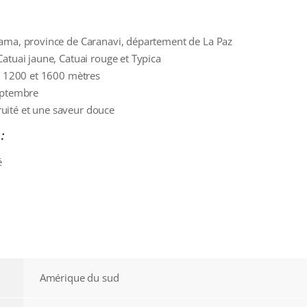
lama, province de Caranavi, département de La Paz
Catuai jaune, Catuai rouge et Typica
 à 1200 et 1600 mètres
Septembre
uité et une saveur douce
:
é
Amérique du sud