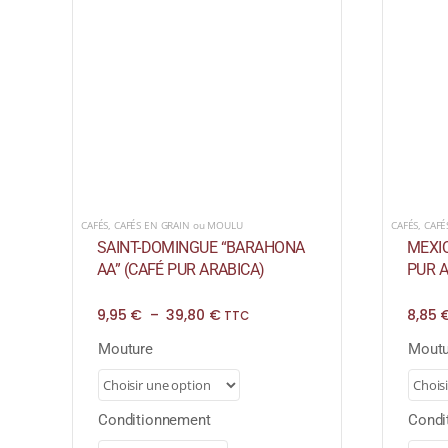
CAFÉS
,
CAFÉ
CAFÉS
,
CAFÉS EN GRAIN ou MOULU
MEXIQ
SAINT-DOMINGUE “BARAHONA
PUR A
AA” (CAFÉ PUR ARABICA)
Plage
8,85
9,95
€
–
39,80
€
TTC
de
prix :
Mouture
Moutu
9,95 €
à
39,80 €
Conditionnement
Condi