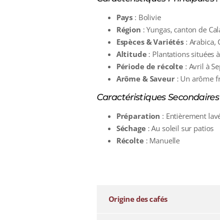
Pays
: Bolivie
Région
: Yungas, canton de Ca
Espèces & Variétés
: Arabica, 
Altitude
: Plantations situées
Période de récolte
: Avril à 
Arôme & Saveur
: Un arôme fr
Caractéristiques Secondaires 
Préparation
: Entièrement lav
Séchage
: Au soleil sur patios
Récolte
: Manuelle
additional information
Origine des cafés