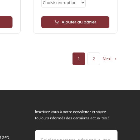
Ajouter au panier
Next
1
2
Inscrivez-vous à notre newsletter et soyez
toujours informés des dernières actualités !
 RGPD