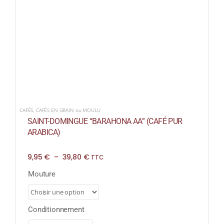
CAFÉS
,
CAFÉS EN GRAIN ou MOULU
SAINT-DOMINGUE “BARAHONA AA” (CAFÉ PUR
ARABICA)
Plage
9,95
€
–
39,80
€
TTC
de
prix :
Mouture
9,95 €
à
39,80 €
Conditionnement