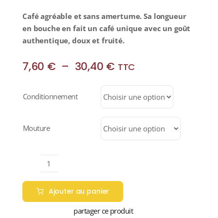
Café agréable et sans amertume. Sa longueur
en bouche en fait un café unique avec un goût
authentique, doux et fruité.
Plage
7,60
€
–
30,40
€
TTC
de
prix :
Conditionnement
7,60 €
à
30,40 €
Mouture
quantité
de
Ajouter au panier
BRÉSIL
"BAHIA
partager ce produit
LAVE"