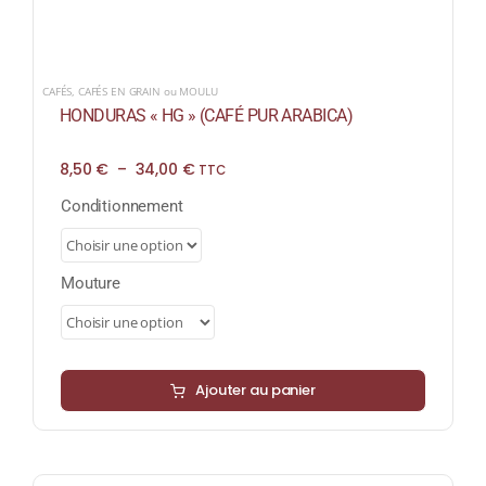
CAFÉS
,
CAFÉS EN GRAIN ou MOULU
HONDURAS « HG » (CAFÉ PUR ARABICA)
Plage
8,50
€
–
34,00
€
TTC
de
prix :
Conditionnement
8,50 €
à
34,00 €
Mouture
Ajouter au panier