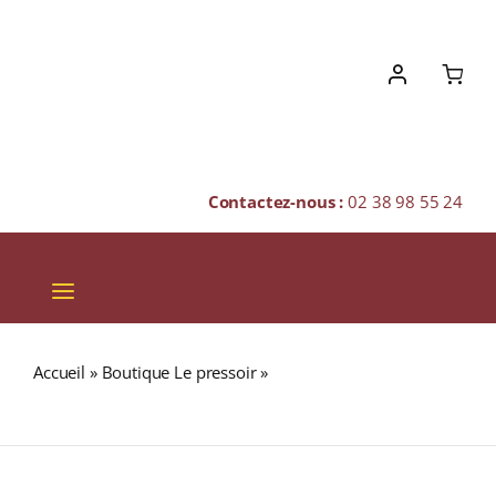
Skip
to
content
Contactez-nous :
02 38 98 55 24
Toggle
Navigation
VINS
Accueil
»
Boutique Le pressoir
»
BRÉSIL « BAHIA LAVE »
CHAMPAGNES & BULLES
(Café Pur Arabica)
SPIRITUEUX