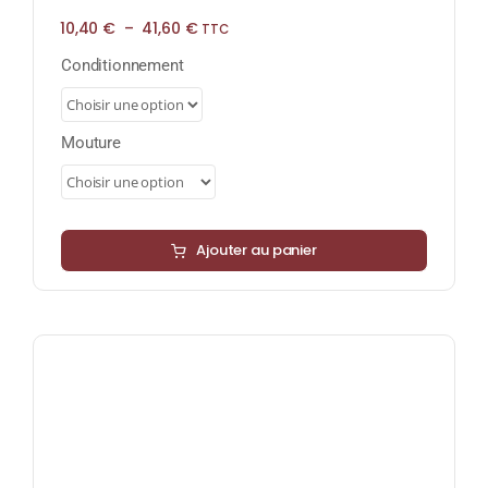
Plage
10,40
€
–
41,60
€
TTC
de
prix :
Conditionnement
10,40 €
à
41,60 €
Mouture
Ajouter au panier