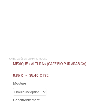
CAFÉS
,
CAFÉS EN GRAIN ou MOULU
MEXIQUE « ALTURA » (CAFÉ BIO PUR ARABICA)
Plage
8,85
€
–
35,40
€
TTC
de
prix :
Mouture
8,85 €
à
35,40 €
Conditionnement