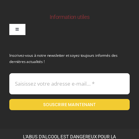
Information utiles
Toggle
Navigation
politique de confidentialite RGPD
Inscrivez-vous à notre newsletter et soyez toujours informés des
dernières actualités !
Conditions générales de vente
Mentions légales
SOUSCRIRE MAINTENANT
Politique en matière de remboursements et de retours
L’ABUS D’ALCOOL EST DANGEREUX POUR LA