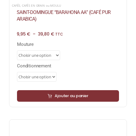
CAFÉS
,
CAFÉS EN GRAIN ou MOULU
SAINT-DOMINGUE “BARAHONA AA” (CAFÉ PUR
ARABICA)
Plage
9,95
€
–
39,80
€
TTC
de
prix :
Mouture
9,95 €
à
39,80 €
Conditionnement
Ajouter au panier