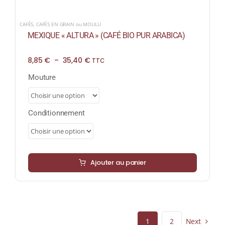
CAFÉS
,
CAFÉS EN GRAIN ou MOULU
MEXIQUE « ALTURA » (CAFÉ BIO PUR ARABICA)
Plage
8,85
€
–
35,40
€
TTC
de
prix :
Mouture
8,85 €
à
35,40 €
Conditionnement
Ajouter au panier
Next
1
2