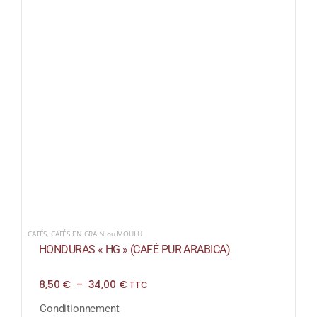
CAFÉS
,
CAFÉS EN GRAIN ou MOULU
HONDURAS « HG » (CAFÉ PUR ARABICA)
Plage
8,50
€
–
34,00
€
TTC
de
prix :
Conditionnement