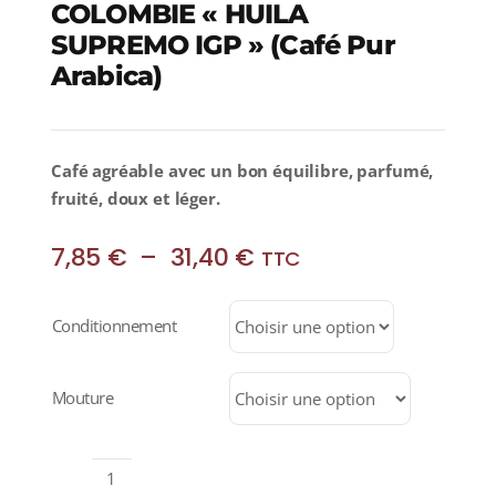
COLOMBIE « HUILA
SUPREMO IGP » (Café Pur
Arabica)
Café agréable avec un bon équilibre, parfumé,
fruité, doux et léger.
Plage
7,85
€
–
31,40
€
TTC
de
prix :
Conditionnement
7,85 €
à
31,40 €
Mouture
quantité