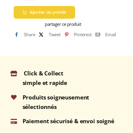
de
Ajouter au panier
COLOMBIE
"HUILA
partager ce produit
SUPREMO
Share
Tweet
Pinterest
Email
IGP"
(Café
Pur
Arabica)
Click & Collect
simple et rapide
Produits soigneusement
sélectionnés
Paiement sécurisé & envoi soigné