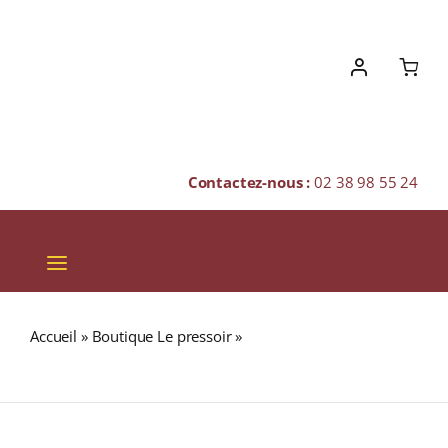
Skip
to
content
Contactez-nous :
02 38 98 55 24
Toggle
Navigation
VINS
Accueil
»
Boutique Le pressoir
»
COLOMBIE « HUILA
CHAMPAGNES & BULLES
SUPREMO IGP » (Café Pur Arabica)
SPIRITUEUX