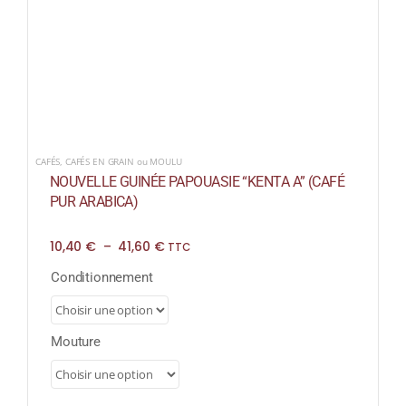
CAFÉS
,
CAFÉS EN GRAIN ou MOULU
NOUVELLE GUINÉE PAPOUASIE “KENTA A” (CAFÉ
PUR ARABICA)
Plage
10,40
€
–
41,60
€
TTC
de
prix :
Conditionnement
10,40 €
à
41,60 €
Mouture