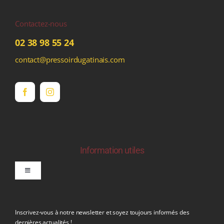
Contactez-nous
02 38 98 55 24
contact@pressoirdugatinais.com
Information utiles
Toggle
Navigation
politique de confidentialite RGPD
Inscrivez-vous à notre newsletter et soyez toujours informés des
dernières actualités !