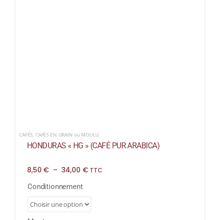
CAFÉS
,
CAFÉS EN GRAIN ou MOULU
HONDURAS « HG » (CAFÉ PUR ARABICA)
Plage
8,50
€
–
34,00
€
TTC
de
prix :
Conditionnement
8,50 €
à
34,00 €