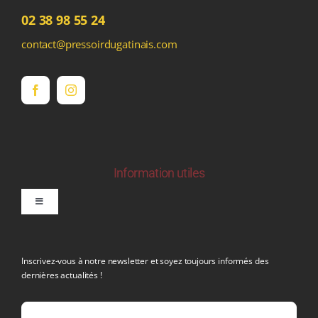
02 38 98 55 24
contact@pressoirdugatinais.com
Information utiles
Toggle
Navigation
politique de confidentialite RGPD
Inscrivez-vous à notre newsletter et soyez toujours informés des
dernières actualités !
Conditions générales de vente