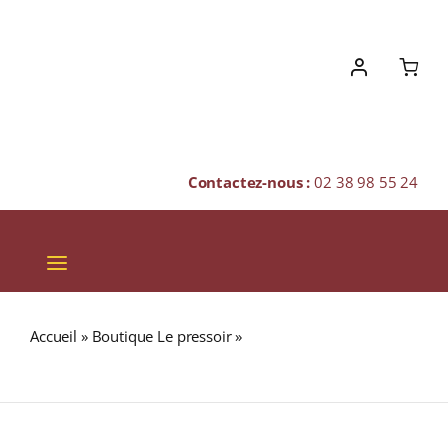
Skip
to
content
Contactez-nous :
02 38 98 55 24
Toggle
Navigation
VINS
Accueil
»
Boutique Le pressoir
»
DÉCAFÉINE Sans Solvant
CHAMPAGNES & BULLES
(Café Pur Arabica 100% COLOMBIE)
SPIRITUEUX