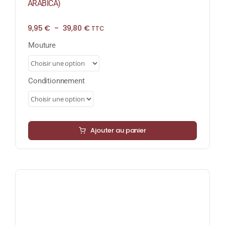
ARABICA)
Plage
9,95
€
–
39,80
€
TTC
de
prix :
Mouture
9,95 €
à
39,80 €
Conditionnement
Ajouter au panier