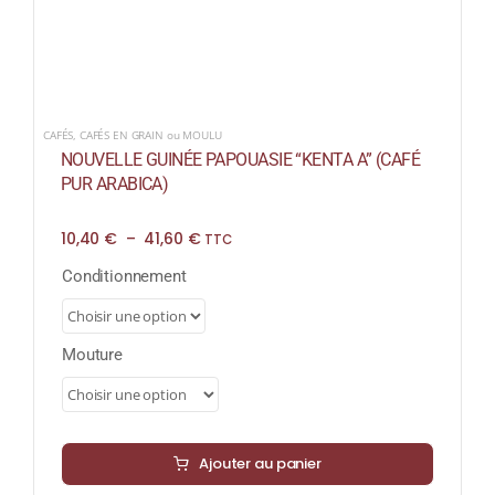
CAFÉS
,
CAFÉS EN GRAIN ou MOULU
NOUVELLE GUINÉE PAPOUASIE “KENTA A” (CAFÉ
PUR ARABICA)
Plage
10,40
€
–
41,60
€
TTC
de
prix :
Conditionnement
10,40 €
à
41,60 €
Mouture
Ajouter au panier