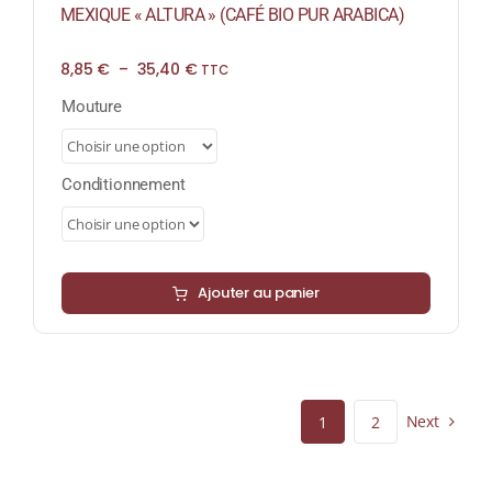
MEXIQUE « ALTURA » (CAFÉ BIO PUR ARABICA)
Plage
8,85
€
–
35,40
€
TTC
de
prix :
Mouture
8,85 €
à
35,40 €
Conditionnement
Ajouter au panier
Next
1
2