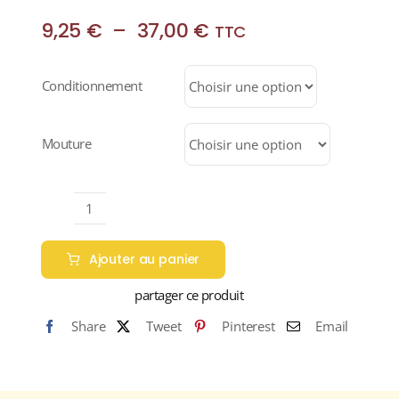
Plage
9,25
€
–
37,00
€
TTC
de
prix :
Conditionnement
9,25 €
à
37,00 €
Mouture
quantité
de
Ajouter au panier
DÉCAFÉINE
Sans
partager ce produit
Solvant
Share
Tweet
Pinterest
Email
(Café
Pur
Arabica
100%