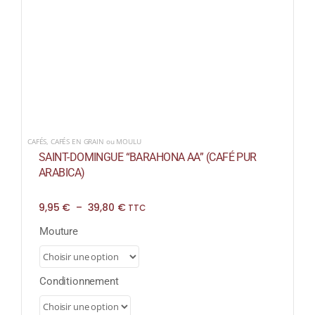
CAFÉS
,
CAFÉS EN GRAIN ou MOULU
SAINT-DOMINGUE “BARAHONA AA” (CAFÉ PUR
ARABICA)
Plage
9,95
€
–
39,80
€
TTC
de
prix :
Mouture
9,95 €
à
39,80 €
Conditionnement