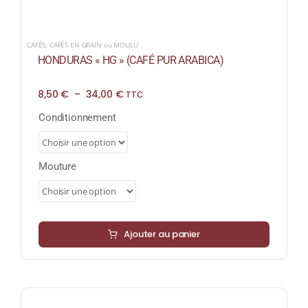
CAFÉS
,
CAFÉS EN GRAIN ou MOULU
HONDURAS « HG » (CAFÉ PUR ARABICA)
Plage
8,50
€
–
34,00
€
TTC
de
prix :
Conditionnement
8,50 €
à
34,00 €
Mouture
Ajouter au panier