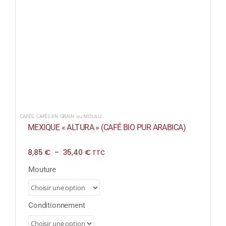
CAFÉS
,
CAFÉS EN GRAIN ou MOULU
MEXIQUE « ALTURA » (CAFÉ BIO PUR ARABICA)
Plage
8,85
€
–
35,40
€
TTC
de
prix :
Mouture
8,85 €
à
35,40 €
Conditionnement