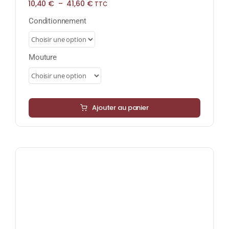
Plage
10,40
€
–
41,60
€
TTC
de
prix :
Conditionnement
10,40 €
à
41,60 €
Mouture
Ajouter au panier