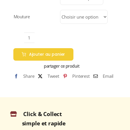
7,45 €
à
29,80 €
Mouture
quantité
de
Ajouter au panier
GOUT
ITALIEN
partager ce produit
(Café
Share
Tweet
Pinterest
Email
70%
Arabica
&
30%
Robusta)
Click & Collect
simple et rapide