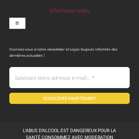
Information utiles
Toggle
Navigation
politique de confidentialite RGPD
Inscrivez-vous à notre newsletter et soyez toujours informés des
dernières actualités !
Conditions générales de vente
Mentions légales
SOUSCRIRE MAINTENANT
Politique en matière de remboursements et de retours
L’ABUS D’ALCOOL EST DANGEREUX POUR LA
SANTÉ CONSOMMEZ AVEC MODERATION