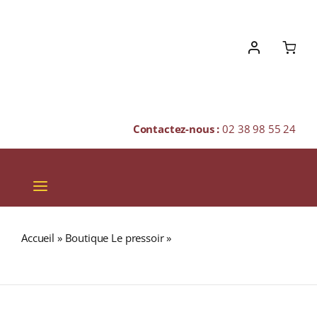
Skip
to
content
Contactez-nous :
02 38 98 55 24
Toggle
Navigation
VINS
Accueil
»
Boutique Le pressoir
»
GOUT ITALIEN (Café 70%
CHAMPAGNES & BULLES
Arabica & 30% Robusta)
SPIRITUEUX