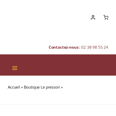
Skip
to
content
Contactez-nous :
02 38 98 55 24
Toggle
Navigation
VINS
Accueil
»
Boutique Le pressoir
»
GUATEMALA « S.H.B »
CHAMPAGNES & BULLES
(Café Pur Arabica)
SPIRITUEUX