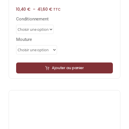
Plage
10,40
€
–
41,60
€
TTC
de
prix :
Conditionnement
10,40 €
à
41,60 €
Mouture
Ajouter au panier