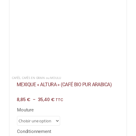
CAFÉS
,
CAFÉS EN GRAIN ou MOULU
MEXIQUE « ALTURA » (CAFÉ BIO PUR ARABICA)
Plage
8,85
€
–
35,40
€
TTC
de
prix :
Mouture
8,85 €
à
35,40 €
Conditionnement