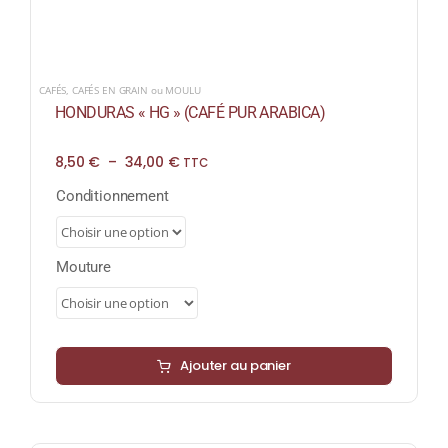
CAFÉS
,
CAFÉS EN GRAIN ou MOULU
HONDURAS « HG » (CAFÉ PUR ARABICA)
Plage
8,50
€
–
34,00
€
TTC
de
prix :
Conditionnement
8,50 €
à
34,00 €
Mouture
Ajouter au panier