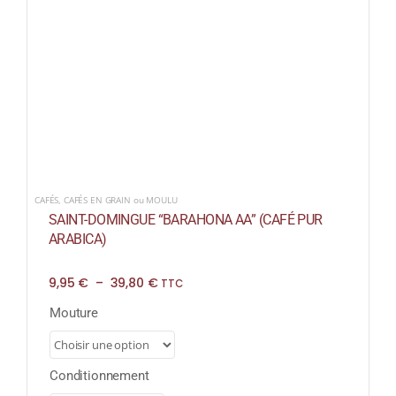
CAFÉS
,
CAFÉS EN GRAIN ou MOULU
SAINT-DOMINGUE “BARAHONA AA” (CAFÉ PUR
ARABICA)
Plage
9,95
€
–
39,80
€
TTC
de
prix :
Mouture
9,95 €
à
39,80 €
Conditionnement