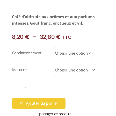
Café d’altitude aux arômes et aux parfums
intenses. Goût franc, onctueux et vif.
Plage
8,20
€
–
32,80
€
TTC
de
prix :
Conditionnement
8,20 €
à
32,80 €
Mouture
quantité
de
Ajouter au panier
GUATEMALA
"S.H.B"
partager ce produit