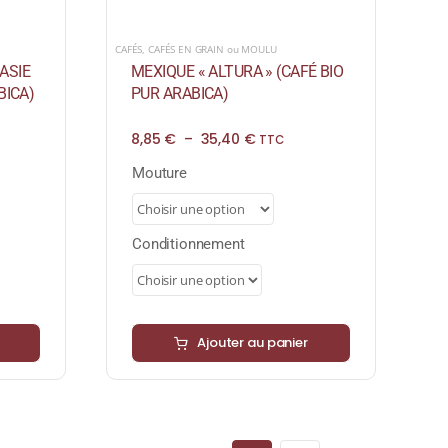
CAFÉS
,
CAFÉS EN GRAIN ou MOULU
MEXIQUE « ALTURA » (CAFÉ BIO
ASIE
PUR ARABICA)
BICA)
Plage
8,85
€
–
35,40
€
TTC
de
prix :
Mouture
8,85 €
à
35,40 €
Conditionnement
Ajouter au panier