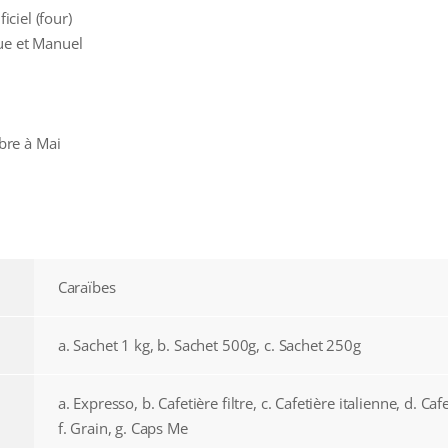
ficiel (four)
ue et Manuel
re à Mai
Caraïbes
a. Sachet 1 kg, b. Sachet 500g, c. Sachet 250g
a. Expresso, b. Cafetière filtre, c. Cafetière italienne, d. Caf
f. Grain, g. Caps Me