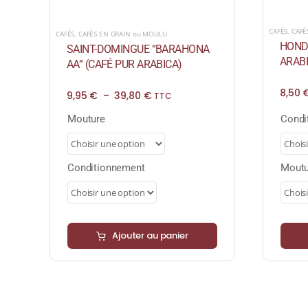
CAFÉS
,
CAFÉ
CAFÉS
,
CAFÉS EN GRAIN ou MOULU
HONDU
SAINT-DOMINGUE “BARAHONA
ARABI
AA” (CAFÉ PUR ARABICA)
8,50
Plage
9,95
€
–
39,80
€
TTC
de
prix :
Mouture
Condi
9,95 €
à
39,80 €
Conditionnement
Moutu
Ajouter au panier