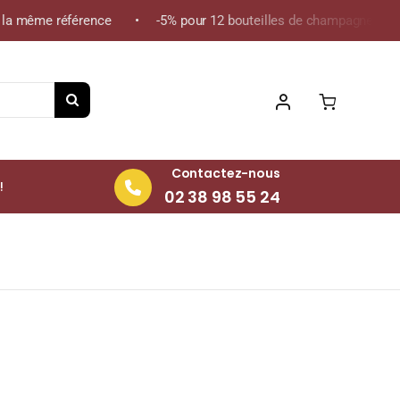
a même référence • -5% pour 12 bouteilles de champagne de la mê
Contactez-nous
!
02 38 98 55 24