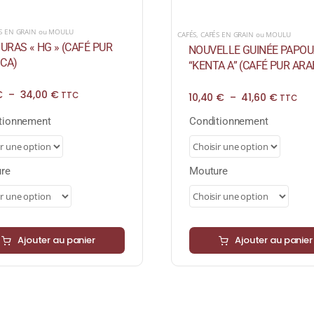
S EN GRAIN ou MOULU
CAFÉS
,
CAFÉS EN GRAIN ou MOULU
RAS « HG » (CAFÉ PUR
NOUVELLE GUINÉE PAPOU
CA)
“KENTA A” (CAFÉ PUR ARA
Plage
€
–
34,00
€
Plage
TTC
10,40
€
–
41,60
€
TTC
de
de
prix :
prix :
tionnement
Conditionnement
8,50 €
10,40 €
à
à
34,00 €
41,60 €
re
Mouture
Ajouter au panier
Ajouter au panier