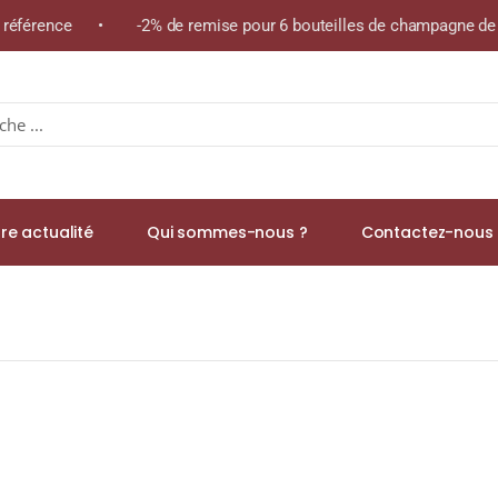
e référence • -2% de remise pour 6 bouteilles de champagne de l
re actualité
Qui sommes-nous ?
Contactez-nous 
fé Pur Arabica)