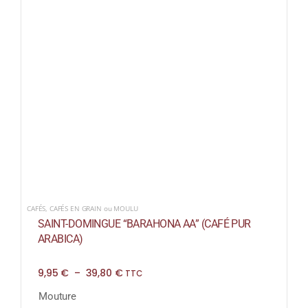
CAFÉS
,
CAFÉS EN GRAIN ou MOULU
SAINT-DOMINGUE “BARAHONA AA” (CAFÉ PUR
ARABICA)
Plage
9,95
€
–
39,80
€
TTC
de
prix :
Mouture
9,95 €