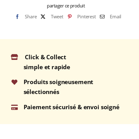
"S.H.G
partager ce produit
CURRENT
Share
Tweet
Pinterest
Email
CROP"
(Café
Pur
Arabica)
Click & Collect
simple et rapide
Produits soigneusement
sélectionnés
Paiement sécurisé & envoi soigné