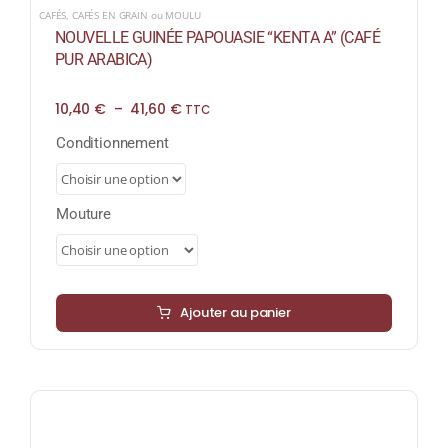
CAFÉS
,
CAFÉS EN GRAIN ou MOULU
NOUVELLE GUINÉE PAPOUASIE “KENTA A” (CAFÉ
PUR ARABICA)
Plage
10,40
€
–
41,60
€
TTC
de
prix :
Conditionnement
10,40 €
à
41,60 €
Mouture
Ajouter au panier