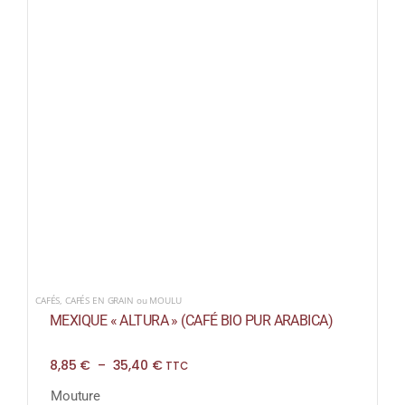
CAFÉS
,
CAFÉS EN GRAIN ou MOULU
MEXIQUE « ALTURA » (CAFÉ BIO PUR ARABICA)
Plage
8,85
€
–
35,40
€
TTC
de
prix :
Mouture