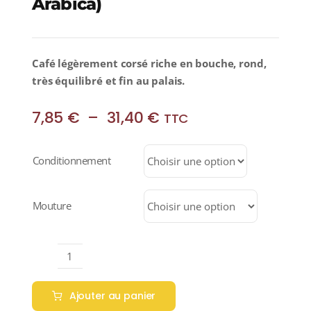
Arabica)
Café légèrement corsé riche en bouche, rond,
très équilibré et fin au palais.
Plage
7,85
€
–
31,40
€
TTC
de
prix :
Conditionnement
7,85 €
à
31,40 €
Mouture
quantité
de
Ajouter au panier
NICARAGUA