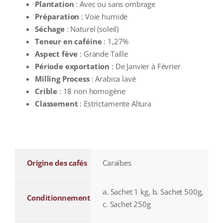
Plantation
: Avec ou sans ombrage
Préparation
: Voie humide
Séchage
: Naturel (soleil)
Teneur en caféine
: 1,27%
Aspect fève
: Grande Taille
Période exportation
: De Janvier à Février
Milling Process
: Arabica lavé
Crible
: 18 non homogène
Classement
: Estrictamente Altura
additional information
Origine des cafés
Caraïbes
a. Sachet 1 kg, b. Sachet 500g,
Conditionnement
c. Sachet 250g