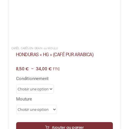
CAFÉS
,
CAFÉS EN GRAIN ou MOULU
HONDURAS « HG » (CAFÉ PUR ARABICA)
Plage
8,50
€
–
34,00
€
TTC
de
prix :
Conditionnement
8,50 €
à
34,00 €
Mouture
Ajouter au panier