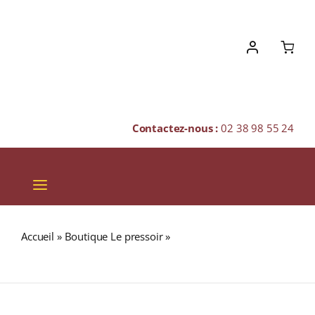
Skip
to
content
Contactez-nous :
02 38 98 55 24
Toggle
Navigation
VINS
Accueil
»
Boutique Le pressoir
»
NICARAGUA « S.H.G
CHAMPAGNES & BULLES
CURRENT CROP » (Café Pur Arabica)
SPIRITUEUX