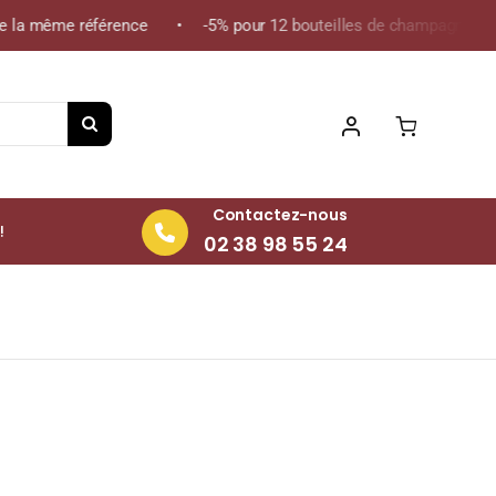
 la même référence • -5% pour 12 bouteilles de champagne de la 
Contactez-nous
!
02 38 98 55 24
teille 75cl