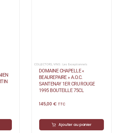
COLLECTORS
,
VINS : Les Exceptionnels
DOMAINE CHAPELLE «
NIEN
BEAUREPAIRE » A.O.C.
TIN
SANTENAY 1ER CRU ROUGE
1995 BOUTEILLE 75CL
145,00
€
TTC
Ajouter au panier