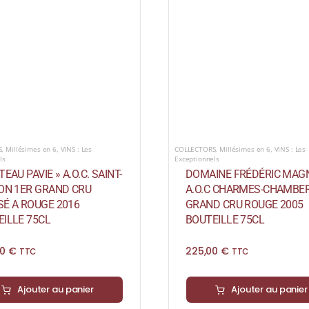
S
,
Millésimes en 6
,
VINS : Les
COLLECTORS
,
Millésimes en 6
,
VINS : Les
ls
Exceptionnels
TEAU PAVIE » A.O.C. SAINT-
DOMAINE FRÉDÉRIC MAG
ION 1ER GRAND CRU
A.O.C CHARMES-CHAMBER
SÉ A ROUGE 2016
GRAND CRU ROUGE 2005
ILLE 75CL
BOUTEILLE 75CL
00
€
225,00
€
TTC
TTC
Ajouter au panier
Ajouter au panier