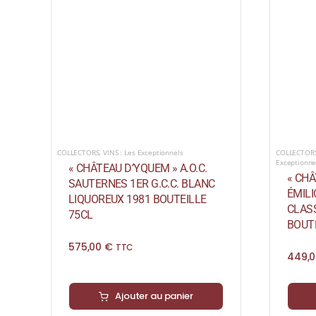
COLLECTORS
,
VINS : Les Exceptionnels
COLLECTOR
Exceptionne
« CHÂTEAU D’YQUEM » A.O.C.
« CHÂ
SAUTERNES 1ER G.C.C. BLANC
ÉMIL
LIQUOREUX 1981 BOUTEILLE
CLAS
75CL
BOUTE
575,00
€
TTC
449,
Ajouter au panier