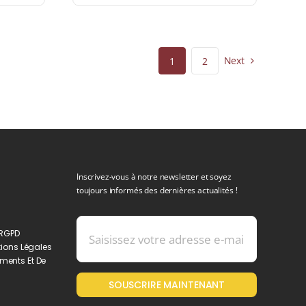
Next
1
2
Inscrivez-vous à notre newsletter et soyez
toujours informés des dernières actualités !
 RGPD
ions Légales
ments Et De
SOUSCRIRE MAINTENANT