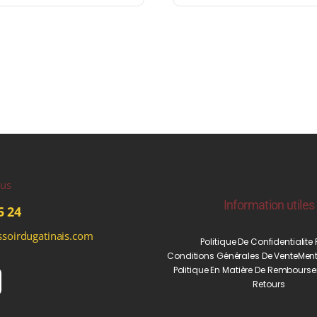
ous
Information utiles
5 24
soirdugatinais.com
Politique De Confidentialite
Conditions Générales De Vente
Ment
Politique En Matière De Rembourse
Retours