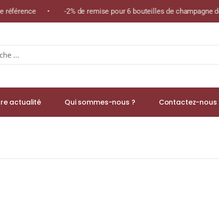
me référence • -2% de remise pour 6 bouteilles de champagne de
re actualité
Qui sommes-nous ?
Contactez-nous 
nien A.O.C CHAMBERTIN CLOS DE BÈZE GRAND CRU Rouge 2005 Bou