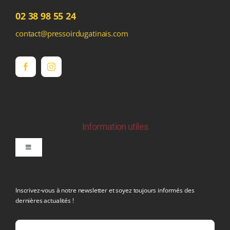
02 38 98 55 24
contact@pressoirdugatinais.com
Information utiles
Toggle
Navigation
politique de confidentialite RGPD
Inscrivez-vous à notre newsletter et soyez toujours informés des
dernières actualités !
Conditions générales de vente