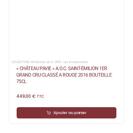
COLLECTORS
,
Millésimes en 6
,
VINS : Les Exceptionnels
« CHÂTEAU PAVIE » A.O.C. SAINT-ÉMILION 1ER
GRAND CRU CLASSÉ A ROUGE 2016 BOUTEILLE
75CL
449,00
€
TTC
Ajouter au panier