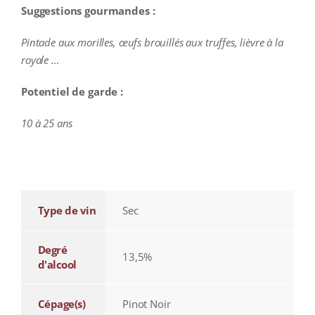
Suggestions gourmandes :
Pintade aux morilles, œufs brouillés aux truffes, lièvre à la
royale …
Potentiel de garde :
10 à 25 ans
additional information
Type de vin
Sec
Degré
13,5%
d'alcool
Cépage(s)
Pinot Noir