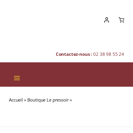
Skip
to
content
Contactez-nous :
02 38 98 55 24
Toggle
Navigation
VINS
Accueil
»
Boutique Le pressoir
»
Domaine Faiveley A.O.C
CHAMPAGNES & BULLES
CHAMBERTIN CLOS DE BÈZE GRAND CRU Rouge 2007
Bouteille 75cl
SPIRITUEUX