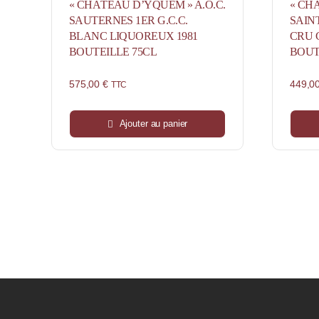
« CHÂTEAU D’YQUEM » A.O.C.
« CHÂ
SAUTERNES 1ER G.C.C.
SAIN
BLANC LIQUOREUX 1981
CRU 
BOUTEILLE 75CL
BOUT
575,00
€
449,0
TTC
Ajouter au panier