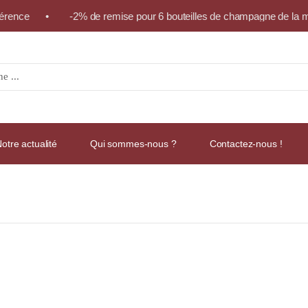
éférence • -2% de remise pour 6 bouteilles de champagne de la m
otre actualité
Qui sommes-nous ?
Contactez-nous !
ils A.O.C. CHAMBERTIN GRAND CRU Rouge 2010 Bouteille 75cl