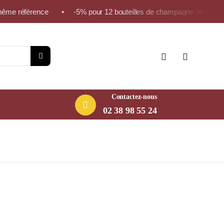
ême référence • -5% pour 12 bouteilles de champagne de la même r
Contactez-nous
02 38 98 55 24