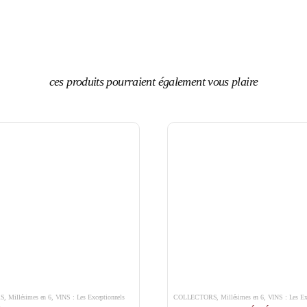
ces produits pourraient également vous plaire
RS
,
Millésimes en 6
,
VINS : Les Exceptionnels
COLLECTORS
,
Millésimes en 6
,
VINS : Les Ex