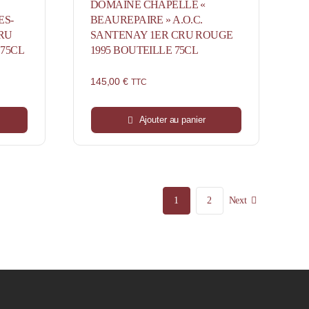
DOMAINE CHAPELLE «
ES-
BEAUREPAIRE » A.O.C.
RU
SANTENAY 1ER CRU ROUGE
 75CL
1995 BOUTEILLE 75CL
145,00
€
TTC
Ajouter au panier
1
2
Next