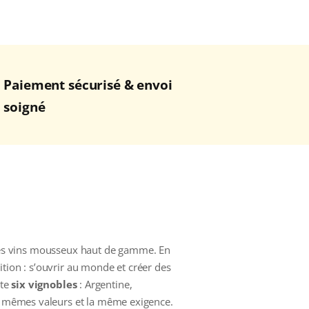
Paiement sécurisé & envoi
soigné
 des vins mousseux haut de gamme. En
tion : s’ouvrir au monde et créer des
pte
six vignobles
: Argentine,
es mêmes valeurs et la même exigence.