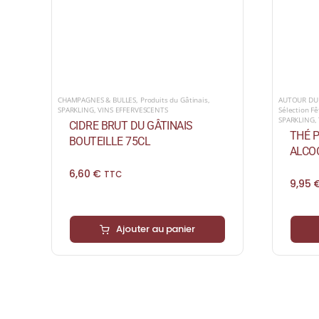
AUTOUR DU
CHAMPAGNES & BULLES
,
Produits du Gâtinais
,
Sélection F
SPARKLING
,
VINS EFFERVESCENTS
SPARKLING
,
CIDRE BRUT DU GÂTINAIS
THÉ P
BOUTEILLE 75CL
ALCO
6,60
€
TTC
9,95
Ajouter au panier