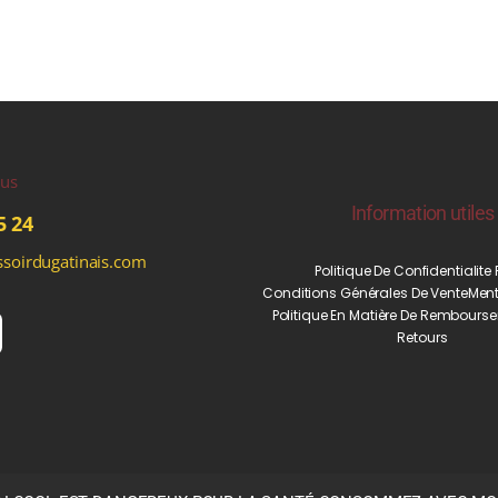
ous
Information utiles
5 24
soirdugatinais.com
Politique De Confidentialite
Conditions Générales De Vente
Ment
Politique En Matière De Rembourse
Retours