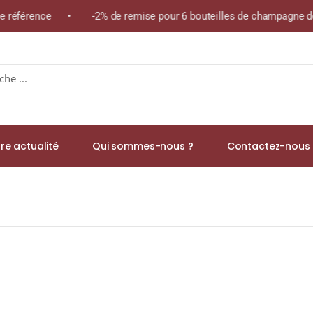
me référence • -2% de remise pour 6 bouteilles de champagne de
re actualité
Qui sommes-nous ?
Contactez-nous 
tz Magnum 1,5L