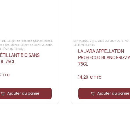
 THÉ
,
Sélection Fête des Grands-Mères
,
SPARKLING
,
VINS
,
VINS DU MONDE
,
VINS
êtes des Mères
,
Sélection Saint-Valentin
,
EFFERVESCENTS
THÉS & INFUSIONS
LA JARA APPELLATION
ÉTILLANT BIO SANS
PROSECCO BLANC FRIZZ
OL 75CL
75CL
€
TTC
14,20
€
TTC
Ajouter au panier
Ajouter au panier