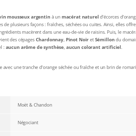
vin mousseux argentin
à un
macérat naturel
d’écorces d’orange
es de plusieurs façons : fraîches, séchées ou cuites. Ainsi, elles off
 ingrédients macèrent dans une eau‑de‑vie de raisins. Puis, le macér
ovient des cépages
Chardonnay
,
Pinot Noir
et
Sémillon
du domain
l :
aucun arôme de synthèse
,
aucun colorant artificiel
.
ace avec une tranche d’orange séchée ou fraîche et un brin de romar
Moët & Chandon
Négociant