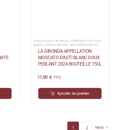
Sélection Fêtes des Mères
,
SPARKLING
,
VINS
,
VINS
BLANCS
,
VINS DU MONDE
,
VINS EFFERVESCENTS
LA GIRONDA APPELLATION
ANTE
MOSCATO D’ASTI BLANC DOUX
PERLANT 2024 BOUTEILLE 75CL
17,80
€
TTC
Ajouter au panier
Next
1
2