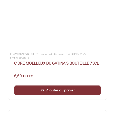
CHAMPAGNES & BULLES
,
Produits du Gâtinais
,
SPARKLING
,
VINS
EFFERVESCENTS
CIDRE MOELLEUX DU GÂTINAIS BOUTEILLE 75CL
6,60
€
TTC
Ajouter au panier