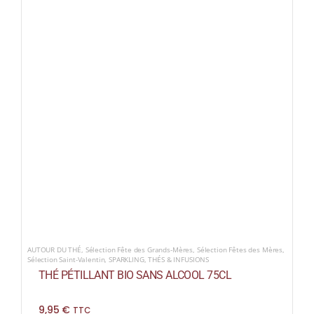
AUTOUR DU THÉ
,
Sélection Fête des Grands-Mères
,
Sélection Fêtes des Mères
,
Sélection Saint-Valentin
,
SPARKLING
,
THÉS & INFUSIONS
THÉ PÉTILLANT BIO SANS ALCOOL 75CL
9,95
€
TTC