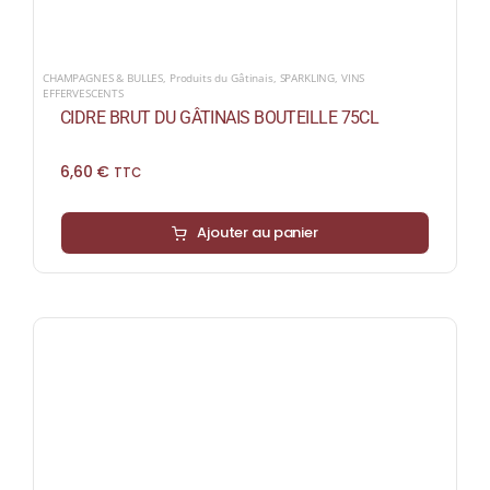
CHAMPAGNES & BULLES
,
Produits du Gâtinais
,
SPARKLING
,
VINS
EFFERVESCENTS
CIDRE BRUT DU GÂTINAIS BOUTEILLE 75CL
6,60
€
TTC
Ajouter au panier