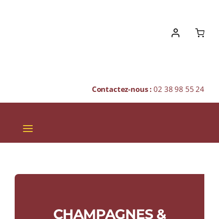
Skip
to
content
Contactez-nous :
02 38 98 55 24
Toggle
Navigation
VINS
CHAMPAGNES & BULLES
SPIRITUEUX
CHAMPAGNES &