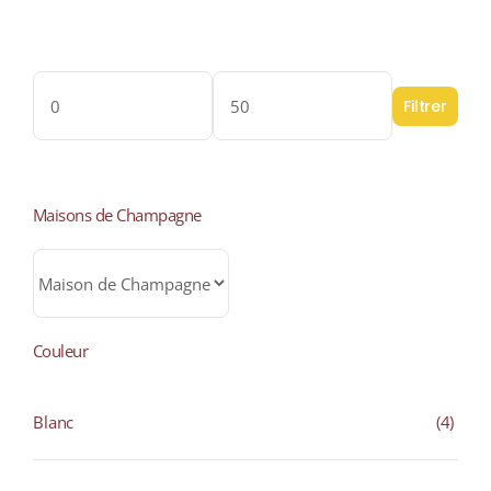
Filter by price
Filtrer
Prix
Prix
min
max
Maisons de Champagne
Couleur
Blanc
(4)