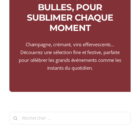
COLLECTORS
BULLES, POUR
SUBLIMER CHAQUE
CAFÉS
MOMENT
THÉS & INFUSIONS
Champagne, crémant, vins effervescents…
ÉPICERIE FINE
Découvrez une sélection fine et festive, parfaite
pour célébrer les grands événements comme les
IDEES CADEAUX
instants du quotidien.
La cave
Qui sommes-nous ?
Contactez-nous !
Search
for: