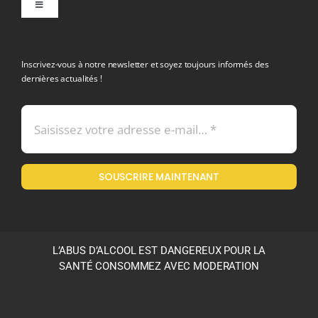
Toggle
Navigation
politique de confidentialite RGPD
Inscrivez-vous à notre newsletter et soyez toujours informés des
dernières actualités !
Conditions générales de vente
Mentions légales
SOUSCRIRE MAINTENANT
Politique en matière de remboursements et de retours
L’ABUS D’ALCOOL EST DANGEREUX POUR LA
SANTÉ CONSOMMEZ AVEC MODERATION