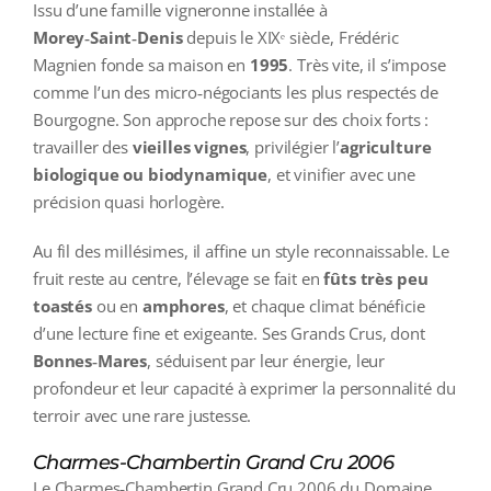
Issu d’une famille vigneronne installée à
Morey‑Saint‑Denis
depuis le XIXᵉ siècle, Frédéric
Magnien fonde sa maison en
1995
. Très vite, il s’impose
comme l’un des micro‑négociants les plus respectés de
Bourgogne. Son approche repose sur des choix forts :
travailler des
vieilles vignes
, privilégier l’
agriculture
biologique ou biodynamique
, et vinifier avec une
précision quasi horlogère.
Au fil des millésimes, il affine un style reconnaissable. Le
fruit reste au centre, l’élevage se fait en
fûts très peu
toastés
ou en
amphores
, et chaque climat bénéficie
d’une lecture fine et exigeante. Ses Grands Crus, dont
Bonnes‑Mares
, séduisent par leur énergie, leur
profondeur et leur capacité à exprimer la personnalité du
terroir avec une rare justesse.
Charmes-Chambertin Grand Cru 2006
Le Charmes‑Chambertin Grand Cru 2006 du Domaine