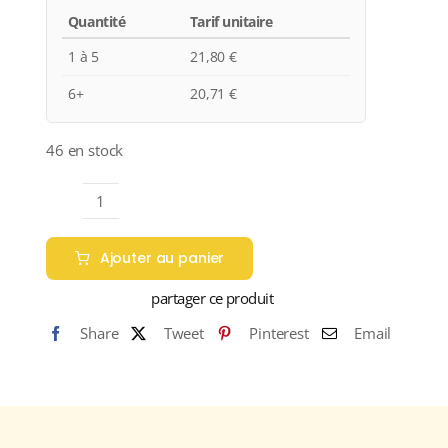
Quantité
Tarif unitaire
1 à 5
21,80
€
6+
20,71
€
46 en stock
quantité
de
Ajouter au panier
Château
Minuty
partager ce produit
"PRESTIGE
Share
Tweet
Pinterest
Email
ROSÉ"
A.C.
CÔTES
DE
PROVENCE