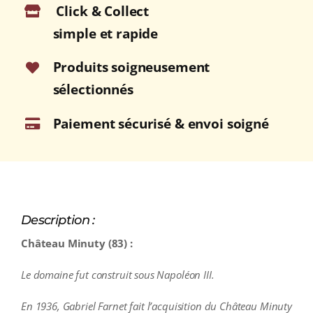
Click & Collect
Rosé
2025
simple et rapide
Bouteille
75cl
Produits soigneusement
sélectionnés
Paiement sécurisé & envoi soigné
Description :
Château Minuty (83) :
Le domaine fut construit sous Napoléon III.
En 1936, Gabriel Farnet fait l’acquisition du Château Minuty