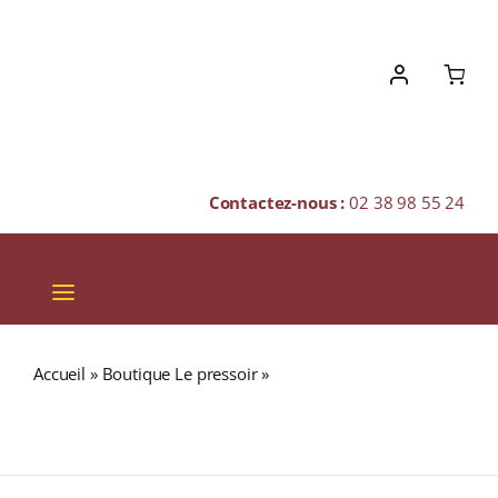
Skip
to
content
Contactez-nous :
02 38 98 55 24
Toggle
Navigation
VINS
Accueil
»
Boutique Le pressoir
»
Château Minuty
CHAMPAGNES & BULLES
« PRESTIGE ROSÉ » A.C. CÔTES DE PROVENCE Rosé 2025
Bouteille 75cl
SPIRITUEUX