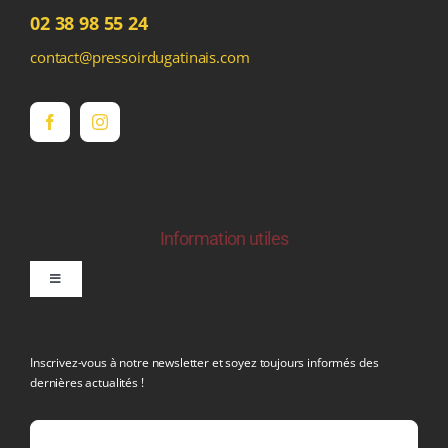
02 38 98 55 24
contact@pressoirdugatinais.com
Information utiles
Toggle
Navigation
politique de confidentialite RGPD
Inscrivez-vous à notre newsletter et soyez toujours informés des
dernières actualités !
Conditions générales de vente