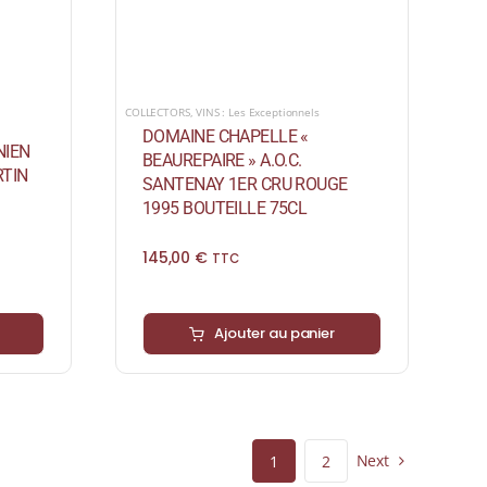
COLLECTORS
,
VINS : Les Exceptionnels
DOMAINE CHAPELLE «
NIEN
BEAUREPAIRE » A.O.C.
TIN
SANTENAY 1ER CRU ROUGE
1995 BOUTEILLE 75CL
145,00
€
TTC
Ajouter au panier
Next
1
2