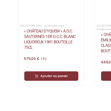
COLLECTORS
,
VINS : Les Exceptionnels
COLLECTOR
Exceptionne
« CHÂTEAU D’YQUEM » A.O.C.
« CHÂ
SAUTERNES 1ER G.C.C. BLANC
ÉMIL
LIQUOREUX 1981 BOUTEILLE
CLAS
75CL
BOUTE
575,00
€
TTC
449,
Ajouter au panier