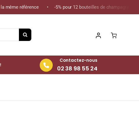
a même référence • -5% pour 12 bouteilles de champagne de la mê
Contactez-nous
!
02 38 98 55 24
e 2010 Bouteille 75cl