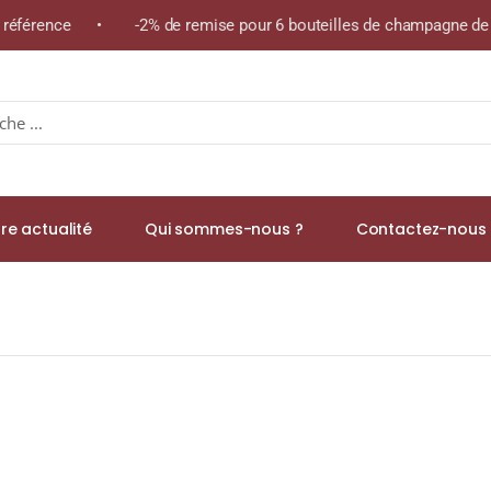
e référence • -2% de remise pour 6 bouteilles de champagne de l
re actualité
Qui sommes-nous ?
Contactez-nous 
S DE LA MARÉCHALE » A.O.C. NUITS SAINT GEORGES 1ER CRU Roug