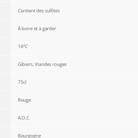
Contient des sulfites
À boire et à garder
16°C
Gibiers, Viandes rouges
75cl
Rouge
A.O.C
Bourgogne