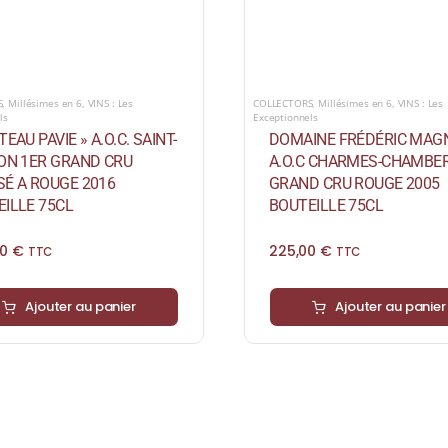
S
,
Millésimes en 6
,
VINS : Les
COLLECTORS
,
Millésimes en 6
,
VINS : Les
ls
Exceptionnels
TEAU PAVIE » A.O.C. SAINT-
DOMAINE FRÉDÉRIC MAG
ION 1ER GRAND CRU
A.O.C CHARMES-CHAMBER
SÉ A ROUGE 2016
GRAND CRU ROUGE 2005
ILLE 75CL
BOUTEILLE 75CL
00
€
225,00
€
TTC
TTC
Ajouter au panier
Ajouter au panier