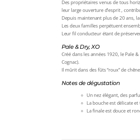
Des propriétaires venus de tous horiz
leur large ouverture d’esprit , contri
Depuis maintenant plus de 20 ans, la 
Les deux familles perpétuent ensemble
Leur fil conducteur étant de préserver
Pale & Dry, XO
Créé dans les années 1920, le Pale 
Cognac).
Il mûrit dans des fûts “roux” de chên
Notes de dégustation
Un nez élégant, des parfu
La bouche est délicate et 
La finale est douce et ron
additional information