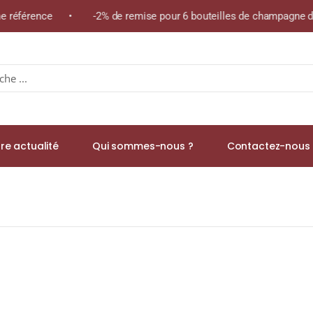
ême référence • -2% de remise pour 6 bouteilles de champagne de
re actualité
Qui sommes-nous ?
Contactez-nous 
le & Dry, XO » A.O.C COGNAC GRANDE CHAMPAGNE 42% Magnum 