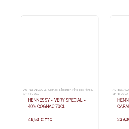
AUTRES ALCOOLS
,
Cognac
,
Sélection Fête des Pères
,
AUTRES AL
SPIRITUEUX
SPIRITUEUX
HENNESSY « VERY SPECIAL »
HENN
40% COGNAC 70CL
CARA
46,50
€
239,
TTC