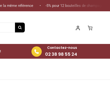
 la même référence • -5% pour 12 bouteilles de champagne de la
Contactez-nous
!
02 38 98 55 24
1,5L