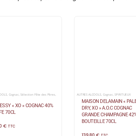
COOLS
,
Cognac
,
Sélection Fête des Pères
,
AUTRES ALCOOLS
,
Cognac
,
SPIRITUEUX
MAISON DELAMAIN « PAL
ESSY « XO » COGNAC 40%
DRY, XO » A.O.C COGNAC
FE 70CL
GRANDE CHAMPAGNE 42
BOUTEILLE 70CL
00
€
TTC
139,80
€
TTC