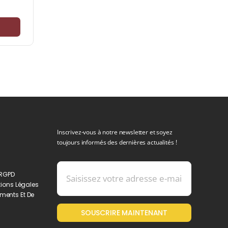
Inscrivez-vous à notre newsletter et soyez
toujours informés des dernières actualités !
 RGPD
ions Légales
ments Et De
SOUSCRIRE MAINTENANT