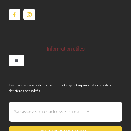
Information utiles
Toggle
Navigation
politique de confidentialite RGPD
Inscrivez-vous à notre newsletter et soyez toujours informés des
dernières actualités !
Conditions générales de vente
Mentions légales