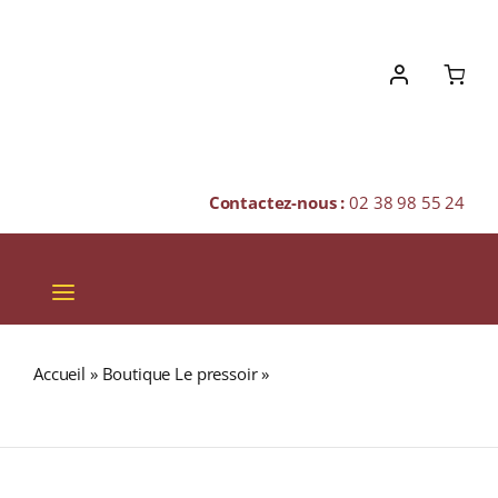
Skip
to
content
Contactez-nous :
02 38 98 55 24
Toggle
Navigation
VINS
Accueil
»
Boutique Le pressoir
»
Courvoisier « VSOP »
CHAMPAGNES & BULLES
40% COGNAC 70cl
SPIRITUEUX