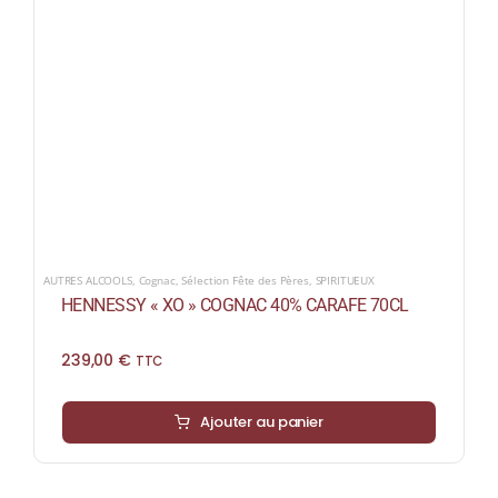
AUTRES ALCOOLS
,
Cognac
,
Sélection Fête des Pères
,
SPIRITUEUX
HENNESSY « XO » COGNAC 40% CARAFE 70CL
239,00
€
TTC
Ajouter au panier