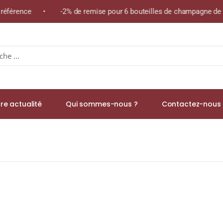
me référence • -2% de remise pour 6 bouteilles de champagne de 
re actualité
Qui sommes-nous ?
Contactez-nous 
VINTAGE 2006 » N.M. Champagne Brut Magnum 1,5L En coffret