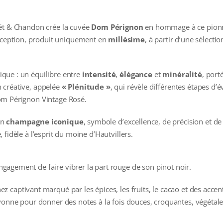
oët & Chandon crée la cuvée
Dom Pérignon
en hommage à ce pionni
eption, produit uniquement en
millésime
, à partir d’une sélectio
que : un équilibre entre
intensité
,
élégance
et
minéralité
, port
 créative, appelée
« Plénitude »
, qui révèle différentes étapes d’
om Pérignon Vintage Rosé.
un
champagne iconique
, symbole d’excellence, de précision et 
fidèle à l’esprit du moine d’Hautvillers.
agement de faire vibrer la part rouge de son pinot noir.
captivant marqué par les épices, les fruits, le cacao et des accen
onne pour donner des notes à la fois douces, croquantes, végétale