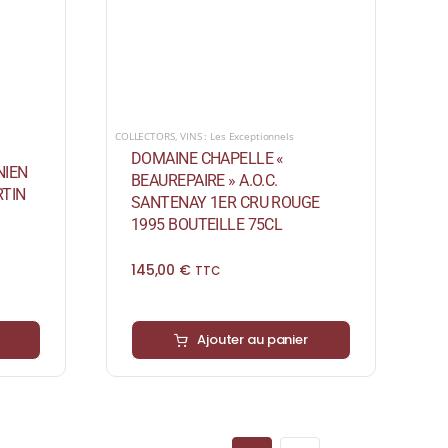
COLLECTORS
,
VINS : Les Exceptionnels
DOMAINE CHAPELLE «
NIEN
BEAUREPAIRE » A.O.C.
TIN
SANTENAY 1ER CRU ROUGE
1995 BOUTEILLE 75CL
145,00
€
TTC
Ajouter au panier