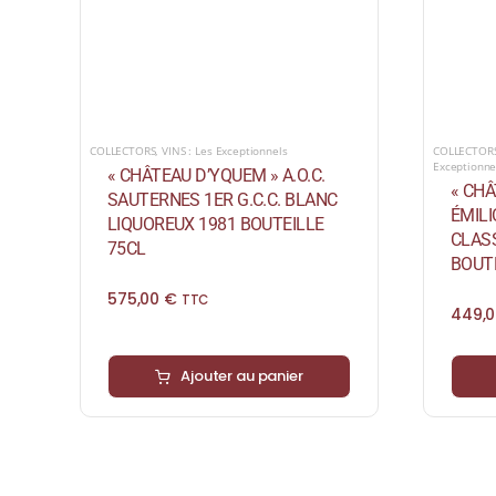
COLLECTORS
,
VINS : Les Exceptionnels
COLLECTOR
Exceptionne
« CHÂTEAU D’YQUEM » A.O.C.
« CHÂ
SAUTERNES 1ER G.C.C. BLANC
ÉMIL
LIQUOREUX 1981 BOUTEILLE
CLAS
75CL
BOUTE
575,00
€
TTC
449,
Ajouter au panier