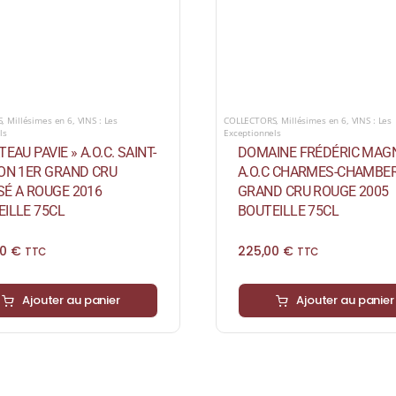
S
,
Millésimes en 6
,
VINS : Les
COLLECTORS
,
Millésimes en 6
,
VINS : Les
ls
Exceptionnels
TEAU PAVIE » A.O.C. SAINT-
DOMAINE FRÉDÉRIC MAG
ION 1ER GRAND CRU
A.O.C CHARMES-CHAMBER
SÉ A ROUGE 2016
GRAND CRU ROUGE 2005
ILLE 75CL
BOUTEILLE 75CL
00
€
225,00
€
TTC
TTC
Ajouter au panier
Ajouter au panier