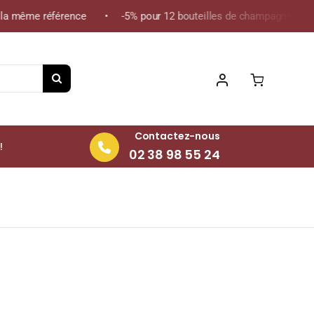
la même référence • -5% pour 12 bouteilles de champagne de la m
Contactez-nous
!
02 38 98 55 24